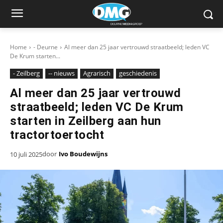
Home
- Deurne
Al meer dan 25 jaar vertrouwd straatbeeld; leden VC
De Krum starten...
- Zeilberg
-- nieuws
Agrarisch
geschiedenis
Al meer dan 25 jaar vertrouwd
straatbeeld; leden VC De Krum
starten in Zeilberg aan hun
tractortoertocht
door
Ivo Boudewijns
10 juli 2025