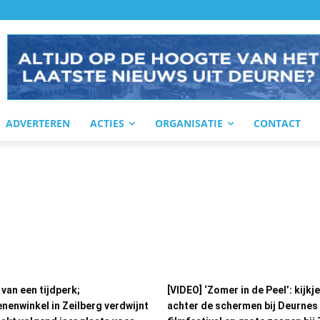
ADVERTEREN
ACTIES
ORGANISATIE
CONTACT
 van een tijdperk;
[VIDEO] ‘Zomer in de Peel’: kijkje
nenwinkel in Zeilberg verdwijnt
achter de schermen bij Deurnes