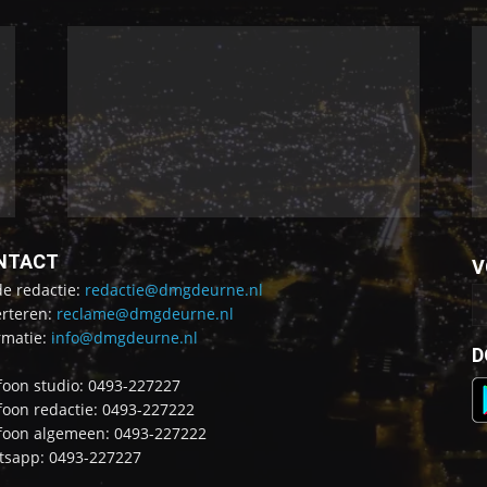
NTACT
V
de redactie:
redactie@dmgdeurne.nl
rteren:
reclame@dmgdeurne.nl
rmatie:
info@dmgdeurne.nl
D
foon studio: 0493-227227
foon redactie: 0493-227222
foon algemeen: 0493-227222
sapp: 0493-227227