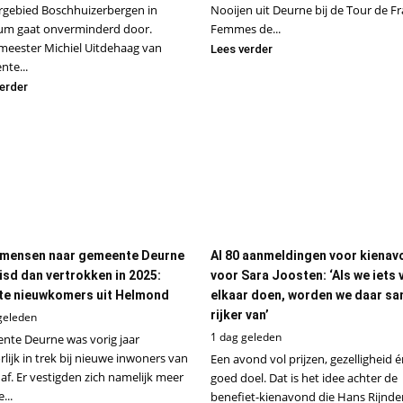
rgebied Boschhuizerbergen in
Nooijen uit Deurne bij de Tour de F
um gaat onverminderd door.
Femmes de...
meester Michiel Uitdehaag van
Lees verder
te...
erder
mensen naar gemeente Deurne
Al 80 aanmeldingen voor kienav
isd dan vertrokken in 2025:
voor Sara Joosten: ‘Als we iets 
e nieuwkomers uit Helmond
elkaar doen, worden we daar s
rijker van’
geleden
1 dag geleden
nte Deurne was vorig jaar
lijk in trek bij nieuwe inwoners van
Een avond vol prijzen, gezelligheid 
af. Er vestigden zich namelijk meer
goed doel. Dat is het idee achter de
...
benefiet-kienavond die Hans Rijnder