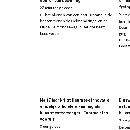
sporen van bewoning
en ma
fysio
22 minuten geleden
5 uur 
Bij het blussen van een natuurbrand in de
bossen tussen de Helmondsingel en de
Jarenl
Oude Helmondseweg in Deurne heeft...
Deurn
ginge
Lees verder
repara
Lees v
Na 17 jaar krijgt Deurnese innovatie
Blusw
eindelijk officiële erkenning als
natuu
kunstmestvervanger: ‘Enorme stap
blijv
vooruit’
9 uur 
8 uur geleden
De bes