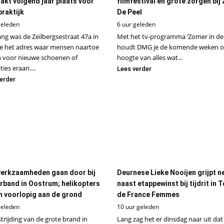
akt volgend jaar plaats voor
filmfestival en grote zorgen bij
praktijk
De Peel
geleden
6 uur geleden
ang was de Zeilbergsestraat 47a in
Met het tv-programma ‘Zomer in de 
e het adres waar mensen naartoe
houdt DMG je de komende weken o
n voor nieuwe schoenen of
hoogte van alles wat...
ties eraan....
Lees verder
erder
erkzaamheden gaan door bij
Deurnese Lieke Nooijen grijpt n
rband in Oostrum; helikopters
naast etappewinst bij tijdrit in 
en voorlopig aan de grond
de France Femmes
geleden
10 uur geleden
trijding van de grote brand in
Lang zag het er dinsdag naar uit dat