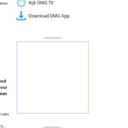
Kijk DMG TV
rance
Download DMG App
- Advertentie -
ond
voor
amen
én een
s...
- Advertentie -