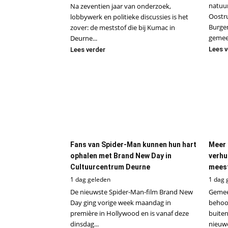
natuu
Na zeventien jaar van onderzoek,
Oostr
lobbywerk en politieke discussies is het
Burge
zover: de meststof die bij Kumac in
gemeen
Deurne...
Lees v
Lees verder
Fans van Spider-Man kunnen hun hart
Meer 
ophalen met Brand New Day in
verhu
Cultuurcentrum Deurne
meest
1 dag geleden
1 dag 
De nieuwste Spider-Man-film Brand New
Gemee
Day ging vorige week maandag in
behoor
première in Hollywood en is vanaf deze
buiten
dinsdag...
nieuwe