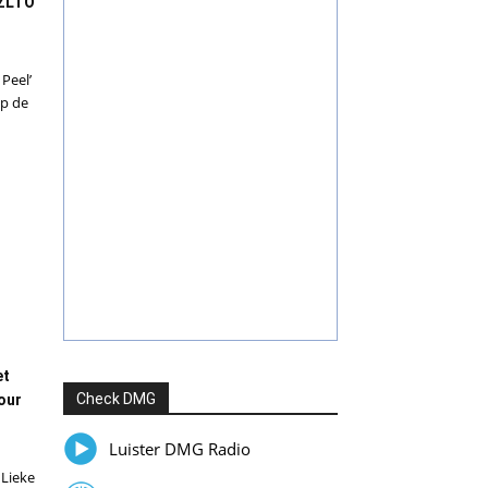
 ZLTO
Peel’
p de
et
Check DMG
Tour
Luister DMG Radio
 Lieke