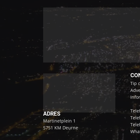
CO
Tip 
Adve
Info
Tele
ADRES
Tele
Martinetplein 1
Tele
5751 KM Deurne
What