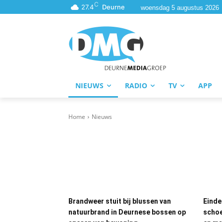
C
27.4
Deurne
woensdag 5 augustus 2026
NIEUWS
RADIO
TV
APP
Home
Nieuws
Brandweer stuit bij blussen van
Einde
natuurbrand in Deurnese bossen op
schoe