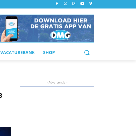
VACATUREBANK
SHOP
- Advertentie -
s