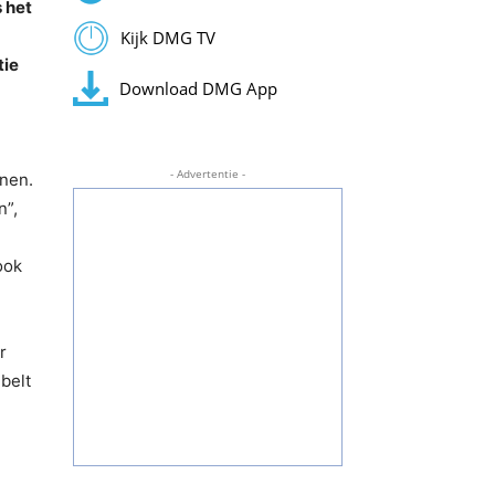
 het
Kijk DMG TV
tie
Download DMG App
- Advertentie -
nnen.
n”,
ook
r
belt