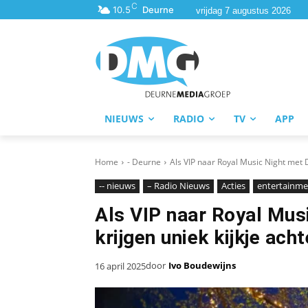
C
10.5
Deurne
vrijdag 7 augustus 2026
NIEUWS
RADIO
TV
APP
Home
- Deurne
Als VIP naar Royal Music Night met 
-- nieuws
– Radio Nieuws
Acties
entertainme
Als VIP naar Royal Mus
krijgen uniek kijkje ach
door
Ivo Boudewijns
16 april 2025