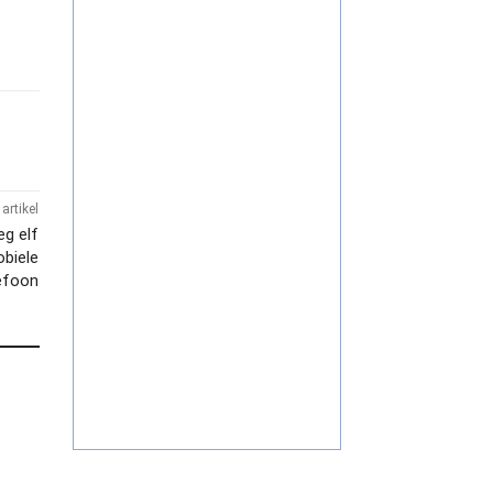
artikel
eg elf
obiele
efoon