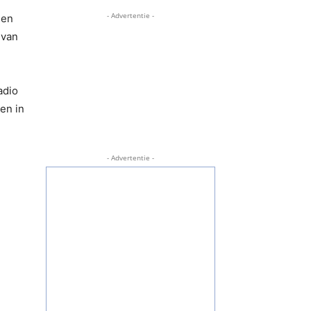
- Advertentie -
nen
 van
adio
en in
- Advertentie -