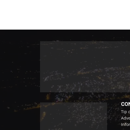
CO
Tip 
Adve
Info