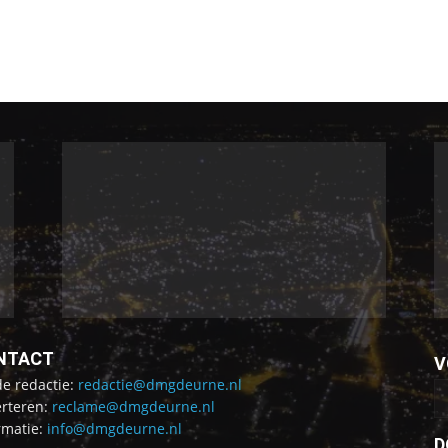
NTACT
V
de redactie:
redactie@dmgdeurne.nl
rteren:
reclame@dmgdeurne.nl
rmatie:
info@dmgdeurne.nl
D