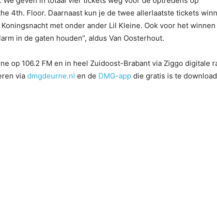
. We geven in totaal vier tickets weg voor de optredens op
 4th. Floor. Daarnaast kun je de twee allerlaatste tickets win
p Koningsnacht met onder ander Lil Kleine. Ook voor het winnen
larm in de gaten houden”, aldus Van Oosterhout.
e op 106.2 FM en in heel Zuidoost-Brabant via Ziggo digitale r
eren via
dmgdeurne.nl
en de
DMG-app
die gratis is te download