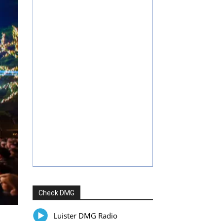
Check DMG
Luister DMG Radio