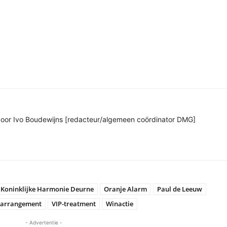
n door Ivo Boudewijns [redacteur/algemeen coördinator DMG]
Koninklijke Harmonie Deurne
Oranje Alarm
Paul de Leeuw
-arrangement
VIP-treatment
Winactie
- Advertentie -