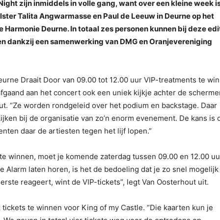
ght zijn inmiddels in volle gang, want over een kleine week is
calster Talita Angwarmasse en Paul de Leeuw in Deurne op het
 Harmonie Deurne. In totaal zes personen kunnen bij deze edi
nen dankzij een samenwerking van DMG en Oranjevereniging
rne Draait Door van 09.00 tot 12.00 uur VIP-treatments te wi
afgaand aan het concert ook een uniek kijkje achter de scherme
ut. “Ze worden rondgeleid over het podium en backstage. Daar
 kijken bij de organisatie van zo’n enorm evenement. De kans is 
ten daar de artiesten tegen het lijf lopen.”
te winnen, moet je komende zaterdag tussen 09.00 en 12.00 uu
 Alarm laten horen, is het de bedoeling dat je zo snel mogelijk 
rste reageert, wint de VIP-tickets”, legt Van Oosterhout uit.
tickets te winnen voor King of my Castle. “Die kaarten kun je