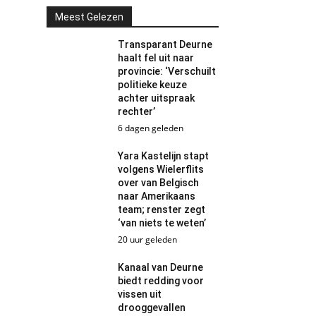
Meest Gelezen
Transparant Deurne
haalt fel uit naar
provincie: ‘Verschuilt
politieke keuze
achter uitspraak
rechter’
6 dagen geleden
Yara Kastelijn stapt
volgens Wielerflits
over van Belgisch
naar Amerikaans
team; renster zegt
‘van niets te weten’
20 uur geleden
Kanaal van Deurne
biedt redding voor
vissen uit
drooggevallen