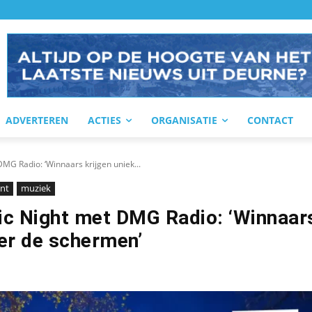
ADVERTEREN
ACTIES
ORGANISATIE
CONTACT
DMG Radio: ‘Winnaars krijgen uniek...
nt
muziek
ic Night met DMG Radio: ‘Winnaar
ter de schermen’