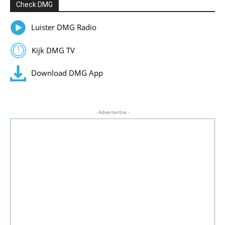
Check DMG
Luister DMG Radio
Kijk DMG TV
Download DMG App
- Advertentie -