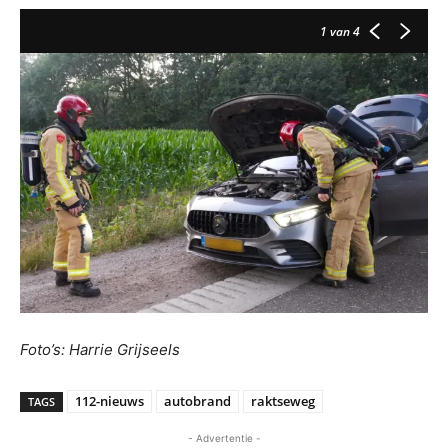
1
van 4
Foto’s: Harrie Grijseels
112-nieuws
autobrand
raktseweg
TAGS
- Advertentie -