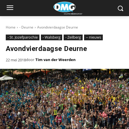
Home
- Deurne
Avondvierdaagse Deurne
- St. Jozefparochie
- Walsberg
- Zeilberg
-- nieuws
Avondvierdaagse Deurne
door
Tim van der Weerden
22 mei 2018