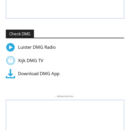
Check DMG
Luister DMG Radio
Kijk DMG TV
Download DMG App
- Advertentie -