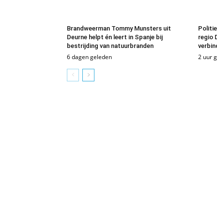
Brandweerman Tommy Munsters uit
Politi
Deurne helpt én leert in Spanje bij
regio 
bestrijding van natuurbranden
verbin
6 dagen geleden
2 uur 