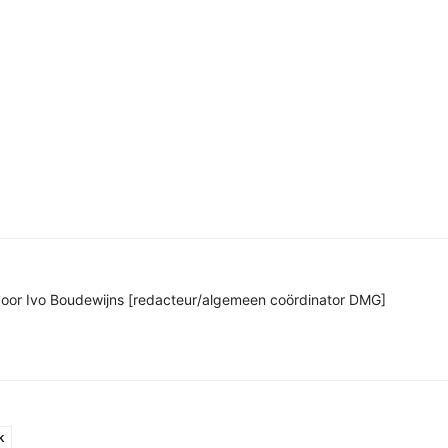
n door Ivo Boudewijns [redacteur/algemeen coördinator DMG]
k