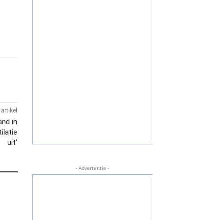
artikel
and in
ilatie
uit’
- Advertentie -