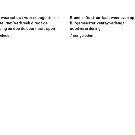
e waarschuwt voor nepagenten in
Brand in Oostrum laait weer even op
Deurne: ‘Verbreek direct de
burgemeester Venray verlengt
ding en doe de deur nooit open’
noodverordening
geleden
7 uur geleden