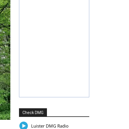
Check DMG
Luister DMG Radio