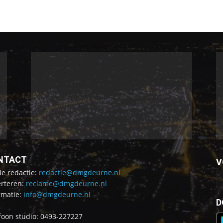
NTACT
V
de redactie:
redactie@dmgdeurne.nl
rteren:
reclame@dmgdeurne.nl
rmatie:
info@dmgdeurne.nl
D
foon studio: 0493-227227