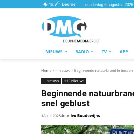
C
19.9
Deurne
donderdag 6 augustus 2026
NIEUWS
RADIO
TV
APP
Home
-- nieuws
Beginnende natuurbrand in bossen bij
-- nieuws
112 Nieuws
Beginnende natuurbrand 
snel geblust
door
Ivo Boudewijns
18 juli 2025