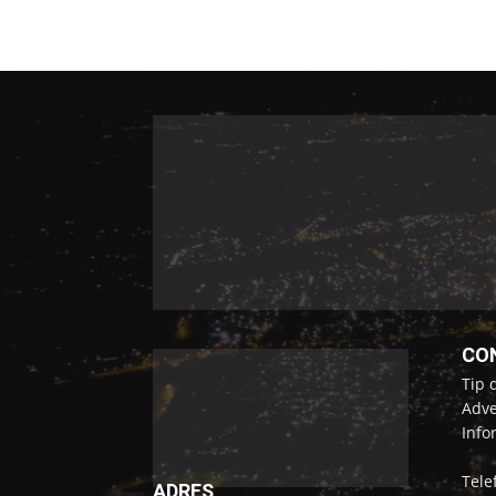
CO
Tip 
Adve
Info
Tele
ADRES