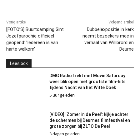
Vorig artikel
Volgend artikel
[FOTO’S] Buurtcamping Sint
Dubbelexpositie in kerk
Jozefparochie officieel
neemt bezoekers mee in
geopend: ‘Iedereen is van
verhaal van Willibrord en
harte welkom’
Deurne
Lees ook
DMG Radio trekt met Movie Saturday
weer blik open met grootste film-hits
tijdens Nacht van het Witte Doek
5 uur geleden
[VIDEO] ‘Zomer in de Peel’: kijkje achter
de schermen bij Deurnes filmfestival en
grote zorgen bij ZLTO De Peel
3 dagen geleden