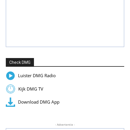
Check DMG
Luister DMG Radio
Kijk DMG TV
Download DMG App
- Advertentie -