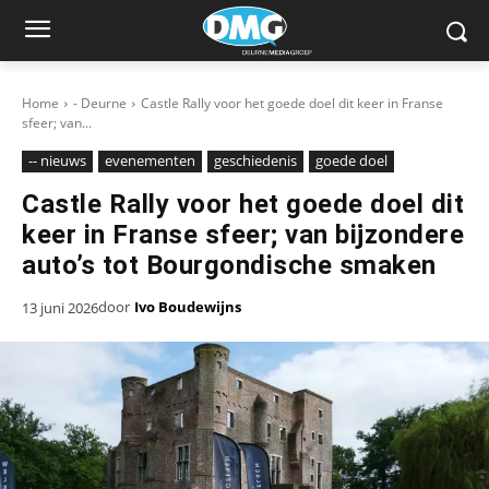
Home
- Deurne
Castle Rally voor het goede doel dit keer in Franse
sfeer; van...
-- nieuws
evenementen
geschiedenis
goede doel
Castle Rally voor het goede doel dit
keer in Franse sfeer; van bijzondere
auto’s tot Bourgondische smaken
door
Ivo Boudewijns
13 juni 2026