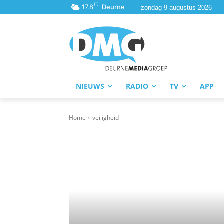
C
17.8
Deurne
zondag 9 augustus 2026
NIEUWS
RADIO
TV
APP
Home
veiligheid