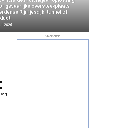
or gevaarlijke oversteekplaats
erdense Rijntjesdijk: tunnel of
aduct
uli 2026
- Advertentie -
ge
or
berg