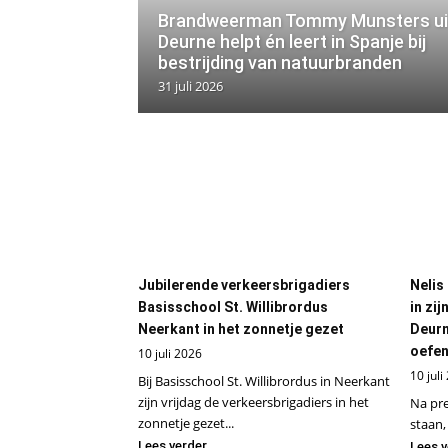
Brandweerman Tommy Munsters ui
Deurne helpt én leert in Spanje bij
bestrijding van natuurbranden
31 juli 2026
Jubilerende verkeersbrigadiers
Nelis
Basisschool St. Willibrordus
in zi
Neerkant in het zonnetje gezet
Deurn
oefen
10 juli 2026
10 juli
Bij Basisschool St. Willibrordus in Neerkant
zijn vrijdag de verkeersbrigadiers in het
Na pre
zonnetje gezet...
staan, 
Lees verder
Lees v