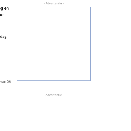
- Advertentie -
eg en
or
sdag
 van 56
- Advertentie -