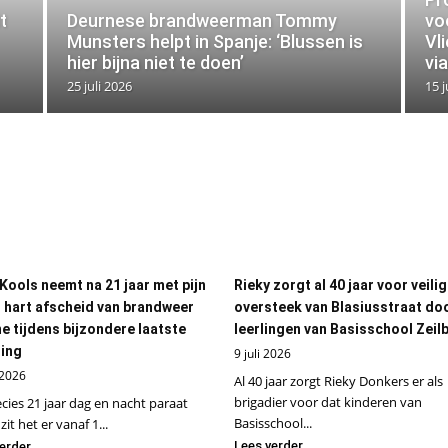
t
Deurnese brandweerman Tommy
vo
Munsters helpt in Spanje: ‘Blussen is
Vli
hier bijna niet te doen’
vi
25 juli 2026
15 j
 Kools neemt na 21 jaar met pijn
Rieky zorgt al 40 jaar voor veili
jn hart afscheid van brandweer
oversteek van Blasiusstraat do
e tijdens bijzondere laatste
leerlingen van Basisschool Zeil
ing
9 juli 2026
 2026
Al 40 jaar zorgt Rieky Donkers er als
brigadier voor dat kinderen van
cies 21 jaar dag en nacht paraat
Basisschool...
zit het er vanaf 1...
Lees verder
erder