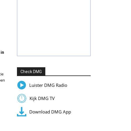
 in
Check DMG
ie
een
Luister DMG Radio
Kijk DMG TV
Download DMG App