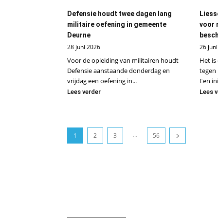
Defensie houdt twee dagen lang
Liess
militaire oefening in gemeente
voor 
Deurne
besch
28 juni 2026
26 jun
Voor de opleiding van militairen houdt
Het is
Defensie aanstaande donderdag en
tegen 
vrijdag een oefening in...
Een ini
Lees verder
Lees v
...
1
2
3
56