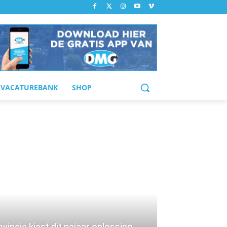
VACATUREBANK
SHOP
ovincie kiest dit najaar oplossing