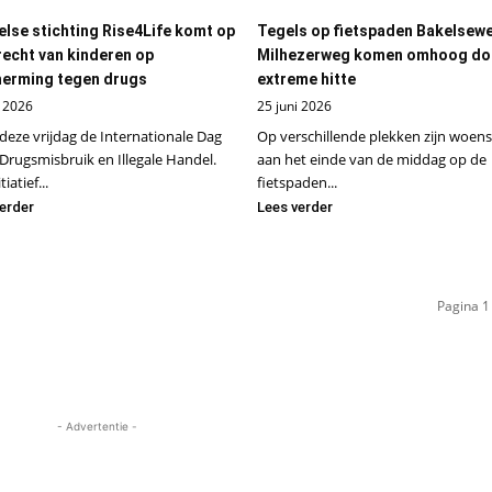
else stichting Rise4Life komt op
Tegels op fietspaden Bakelsew
recht van kinderen op
Milhezerweg komen omhoog do
erming tegen drugs
extreme hitte
i 2026
25 juni 2026
 deze vrijdag de Internationale Dag
Op verschillende plekken zijn woen
Drugsmisbruik en Illegale Handel.
aan het einde van de middag op de
tiatief...
fietspaden...
erder
Lees verder
Pagina 1
- Advertentie -