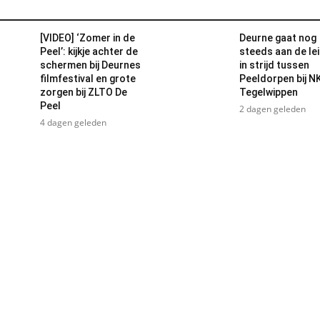
[VIDEO] ‘Zomer in de
Deurne gaat nog
Peel’: kijkje achter de
steeds aan de le
schermen bij Deurnes
in strijd tussen
filmfestival en grote
Peeldorpen bij N
zorgen bij ZLTO De
Tegelwippen
Peel
2 dagen geleden
4 dagen geleden