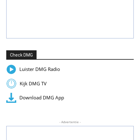
Check DMG
Luister DMG Radio
Kijk DMG TV
Download DMG App
- Advertentie -