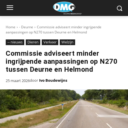
Home
- Deurne
Commissie adviseert minder ingrijpende
aanpassingen op N270 tussen Deurne en Helmond
-- nieuws
Dieren
Verkeer
Welzijn
Commissie adviseert minder
ingrijpende aanpassingen op N270
tussen Deurne en Helmond
door
Ivo Boudewijns
25 maart 2026