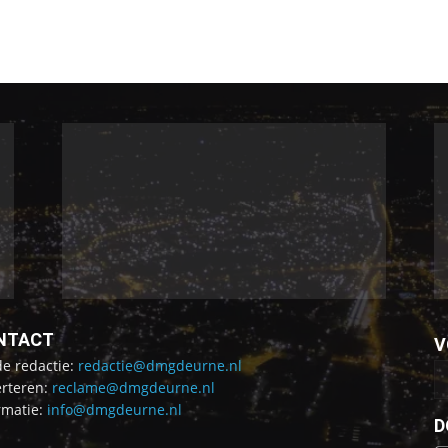
NTACT
V
de redactie:
redactie@dmgdeurne.nl
rteren:
reclame@dmgdeurne.nl
rmatie:
info@dmgdeurne.nl
D