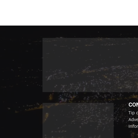
CO
Tip 
Adve
Info