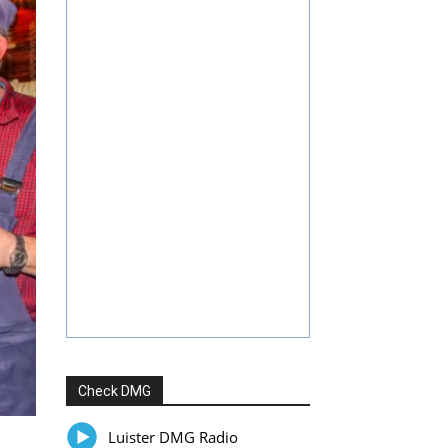
Check DMG
Luister DMG Radio