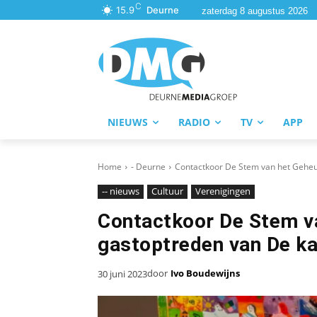
C
15.9
Deurne
zaterdag 8 augustus 2026
NIEUWS
RADIO
TV
APP
Home
- Deurne
Contactkoor De Stem van het Geheug
-- nieuws
Cultuur
Verenigingen
Contactkoor De Stem va
gastoptreden van De k
door
Ivo Boudewijns
30 juni 2023