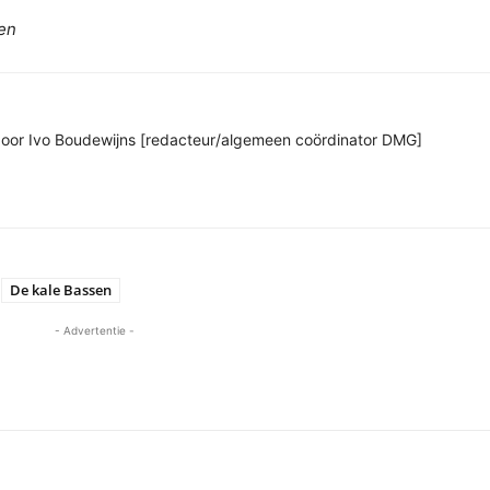
en
n door Ivo Boudewijns [redacteur/algemeen coördinator DMG]
De kale Bassen
- Advertentie -