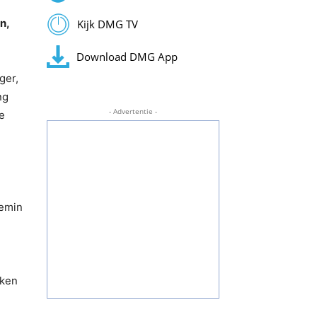
n,
Kijk DMG TV
Download DMG App
ger,
ng
- Advertentie -
e
temin
jken