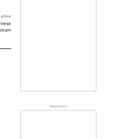
artikel
urnese
ntrum
- Advertentie -