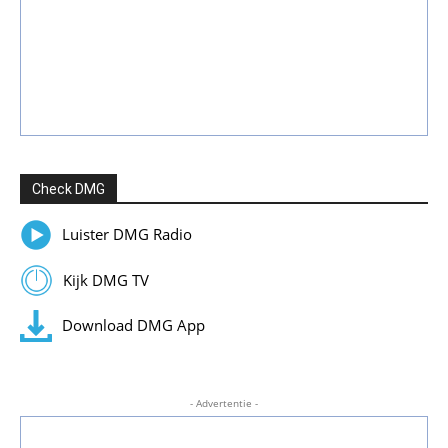
Check DMG
Luister DMG Radio
Kijk DMG TV
Download DMG App
- Advertentie -