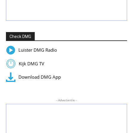
Check DMG
Luister DMG Radio
Kijk DMG TV
Download DMG App
- Advertentie -