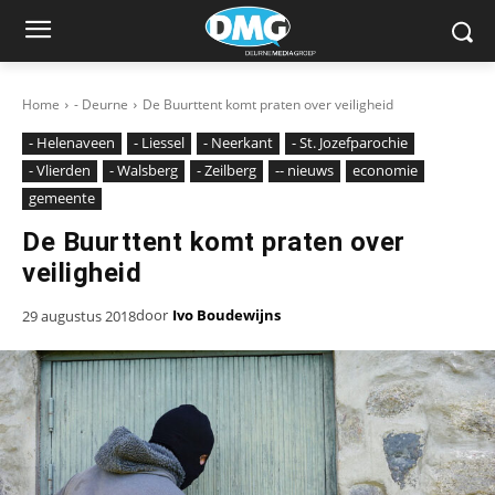
Home
- Deurne
De Buurttent komt praten over veiligheid
- Helenaveen
- Liessel
- Neerkant
- St. Jozefparochie
- Vlierden
- Walsberg
- Zeilberg
-- nieuws
economie
gemeente
De Buurttent komt praten over
veiligheid
door
Ivo Boudewijns
29 augustus 2018