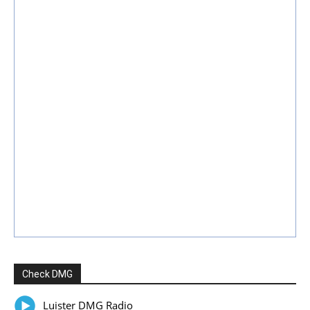
Check DMG
Luister DMG Radio