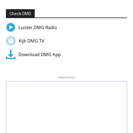
Check DMG
Luister DMG Radio
Kijk DMG TV
Download DMG App
- Advertentie -