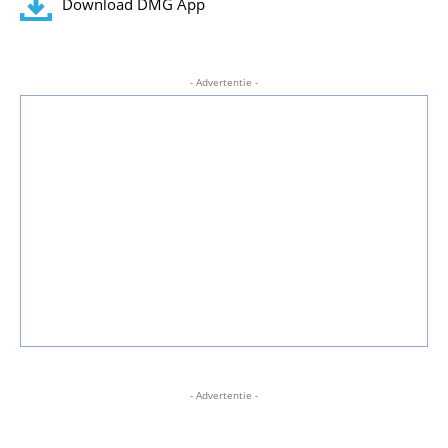
Download DMG App
- Advertentie -
- Advertentie -