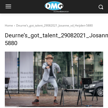
Home
Deurne’s_got_talent_29082021_Josanne_vd_Heijden-5880
Deurne’s_got_talent_29082021_Josann
5880