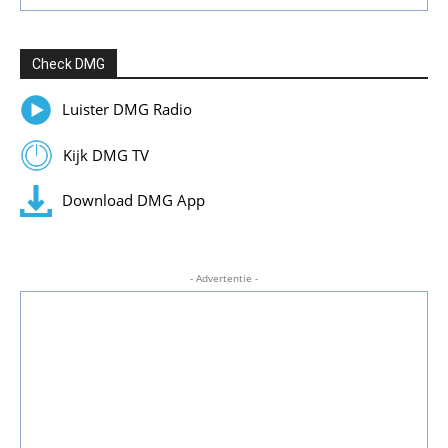
Check DMG
Luister DMG Radio
Kijk DMG TV
Download DMG App
- Advertentie -