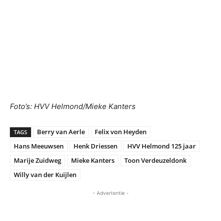
Foto’s: HVV Helmond/Mieke Kanters
Berry van Aerle
Felix von Heyden
TAGS
Hans Meeuwsen
Henk Driessen
HVV Helmond 125 jaar
Marije Zuidweg
Mieke Kanters
Toon Verdeuzeldonk
Willy van der Kuijlen
- Advertentie -