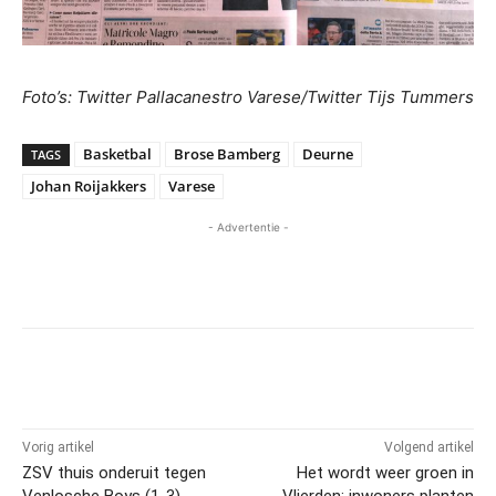
Foto’s: Twitter Pallacanestro Varese/Twitter Tijs Tummers
Basketbal
Brose Bamberg
Deurne
TAGS
Johan Roijakkers
Varese
- Advertentie -
Vorig artikel
Volgend artikel
ZSV thuis onderuit tegen
Het wordt weer groen in
Venlosche Boys (1-3)
Vlierden; inwoners planten