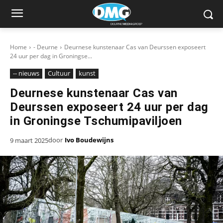
Home
- Deurne
Deurnese kunstenaar Cas van Deurssen exposeert
24 uur per dag in Groningse...
-- nieuws
Cultuur
kunst
Deurnese kunstenaar Cas van
Deurssen exposeert 24 uur per dag
in Groningse Tschumipaviljoen
door
Ivo Boudewijns
9 maart 2025