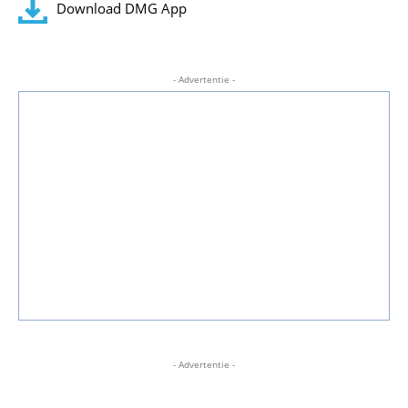
Download DMG App
- Advertentie -
- Advertentie -