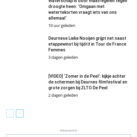
Waterschap is door maatregelen tegen
droogte heen: ‘Omgaan met
watertekorten vraagt iets van ons
allemaal’
10 uur geleden
Deurnese Lieke Nooijen grijpt net naast
etappewinst bij tijdrit in Tour de France
Femmes
3 dagen geleden
[VIDEO] ‘Zomer in de Peel’: kijkje achter
de schermen bij Deurnes filmfestival en
grote zorgen bij ZLTO De Peel
2 dagen geleden
- Advertentie -