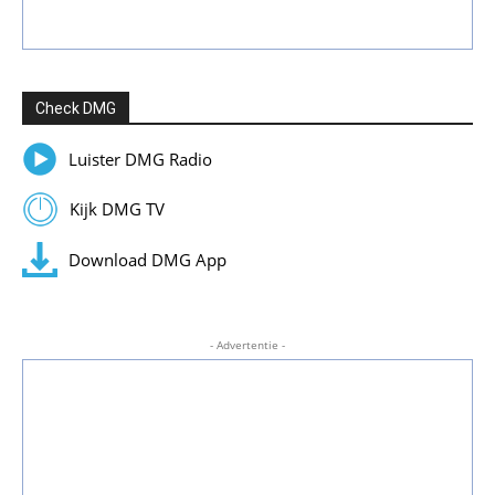
Check DMG
Luister DMG Radio
Kijk DMG TV
Download DMG App
- Advertentie -