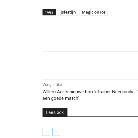
ijsfestijn
Magic on Ice
TAGS
Delen
Vorig artikel
Willem Aarts nieuwe hoofdtrainer Neerkandia; ‘
een goede match’
Lees ook