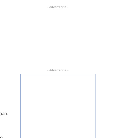
- Advertentie -
- Advertentie -
aan.
ie