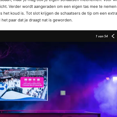
plicht. Verder wordt aangeraden om een eigen tas mee te neme
ls het koud is. Tot slot krijgen de schaatsers de tip om een extr
het paar dat je draagt nat is geworden.
1
van 54