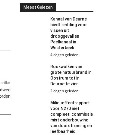
Meest Gelezen
Kanaal van Deurne
biedt redding voor
vissen uit
drooggevallen
Peelkanaal in
Westerbeek
4 dagen geleden
Rookwolken van
grote natuurbrand in
Oostrum tot in
artikel
Deurne te zien
eldweg
2 dagen geleden
orden
Milieueffectrapport
voor N270 niet
compleet; commissie
mist onderbouwing
van doorstroming en
leefbaarheid