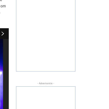
n om
a
- Advertentie -