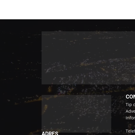
CO
Tip 
Adve
Info
Tele
ADRES