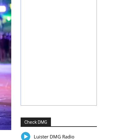
Check DMG
Luister DMG Radio