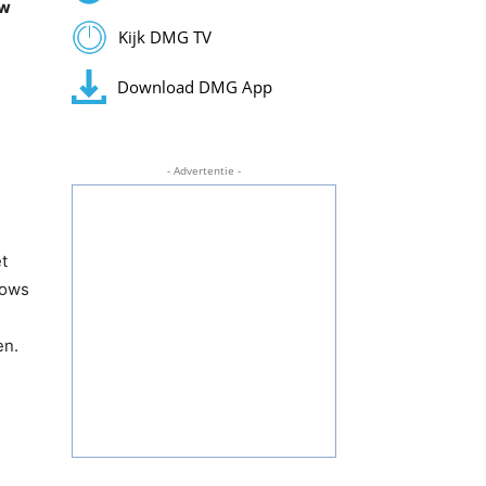
ow
Kijk DMG TV
Download DMG App
- Advertentie -
t
hows
en.