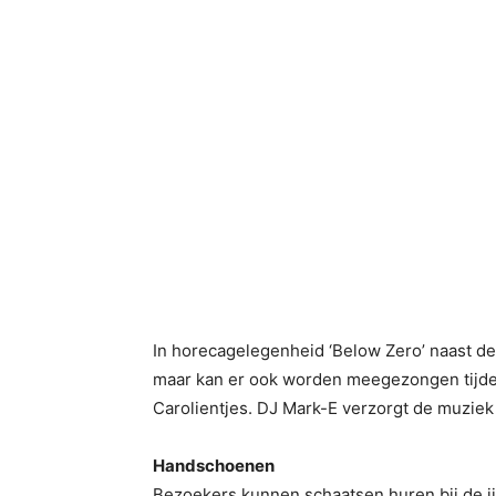
In horecagelegenheid ‘Below Zero’ naast d
maar kan er ook worden meegezongen tijde
Carolientjes. DJ Mark-E verzorgt de muziek 
Handschoenen
Bezoekers kunnen schaatsen huren bij de i