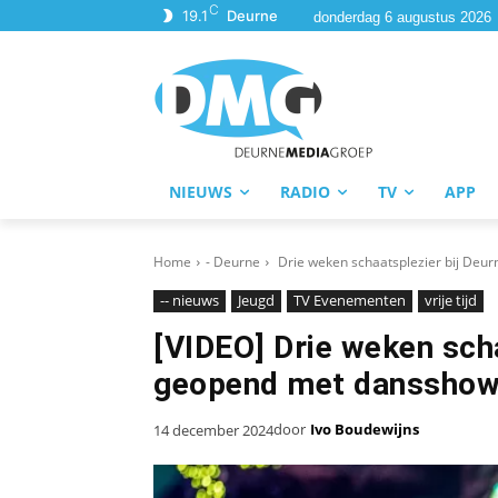
C
19.1
Deurne
donderdag 6 augustus 2026
NIEUWS
RADIO
TV
APP
Home
- Deurne
Drie weken schaatsplezier bij Deurn
-- nieuws
Jeugd
TV Evenementen
vrije tijd
[VIDEO] Drie weken scha
geopend met dansshow 
door
Ivo Boudewijns
14 december 2024