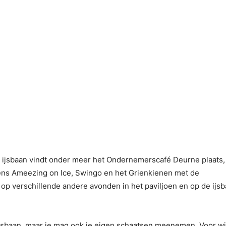
e ijsbaan vindt onder meer het Ondernemerscafé Deurne plaats,
ns Ameezing on Ice, Swingo en het Grienkienen met de
op verschillende andere avonden in het paviljoen en op de ijsb
jsbaan, maar je mag ook je eigen schaatsen meenemen. Voor w