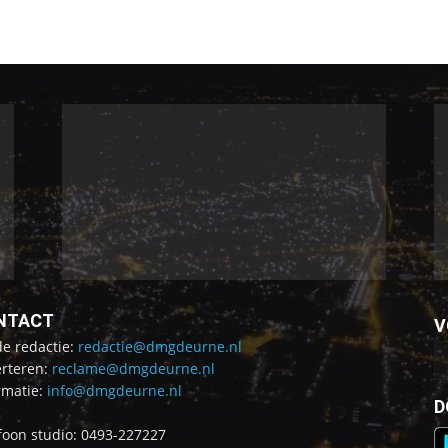
NTACT
V
de redactie:
redactie@dmgdeurne.nl
rteren:
reclame@dmgdeurne.nl
rmatie:
info@dmgdeurne.nl
D
foon studio: 0493-227227