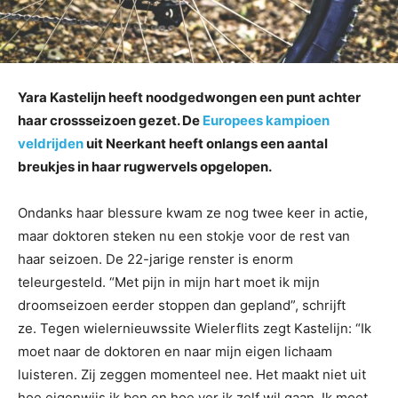
Yara Kastelijn heeft noodgedwongen een punt achter
haar crossseizoen gezet. De
Europees kampioen
veldrijden
uit Neerkant heeft onlangs een aantal
breukjes in haar rugwervels opgelopen.
Ondanks haar blessure kwam ze nog twee keer in actie,
maar doktoren steken nu een stokje voor de rest van
haar seizoen. De 22-jarige renster is enorm
teleurgesteld. “Met pijn in mijn hart moet ik mijn
droomseizoen eerder stoppen dan gepland”, schrijft
ze. Tegen wielernieuwssite Wielerflits zegt Kastelijn: “Ik
moet naar de doktoren en naar mijn eigen lichaam
luisteren. Zij zeggen momenteel nee. Het maakt niet uit
hoe eigenwijs ik ben en hoe ver ik zelf wil gaan. Ik moet