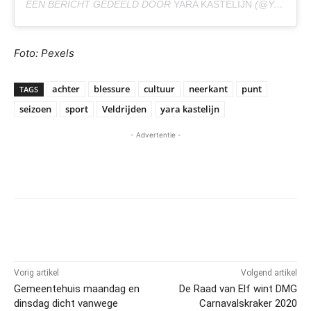
EEN BERICHT GEDEELD DOOR
YARA KASTELIJN
(@YARAKASTELIJN) OP
Foto: Pexels
achter
blessure
cultuur
neerkant
punt
TAGS
seizoen
sport
Veldrijden
yara kastelijn
- Advertentie -
Vorig artikel
Volgend artikel
Gemeentehuis maandag en
De Raad van Elf wint DMG
dinsdag dicht vanwege
Carnavalskraker 2020