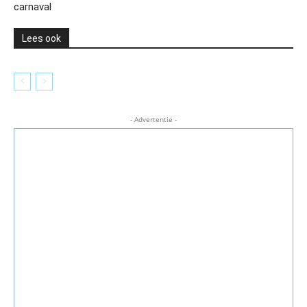
carnaval
Lees ook
- Advertentie -