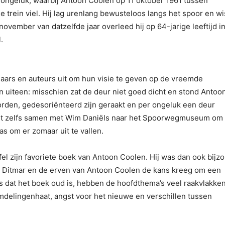
ongeluk, waarbij Antoon Coolen op 11 oktober 1961 tussen
trein viel. Hij lag urenlang bewusteloos langs het spoor en wi
 november van datzelfde jaar overleed hij op 64-jarige leeftijd i
.
tenaars en auteurs uit om hun visie te geven op de vreemde
n uiteen: misschien zat de deur niet goed dicht en stond Antoon
worden, gedesoriënteerd zijn geraakt en per ongeluk een deur
ocht zelfs samen met Wim Daniëls naar het Spoorwegmuseum om 
as om er zomaar uit te vallen.
jfel zijn favoriete boek van Antoon Coolen. Hij was dan ook bijz
an Ditmar en de erven van Antoon Coolen de kans kreeg om een
ks dat het boek oud is, hebben de hoofdthema’s veel raakvlakke
emdelingenhaat, angst voor het nieuwe en verschillen tussen