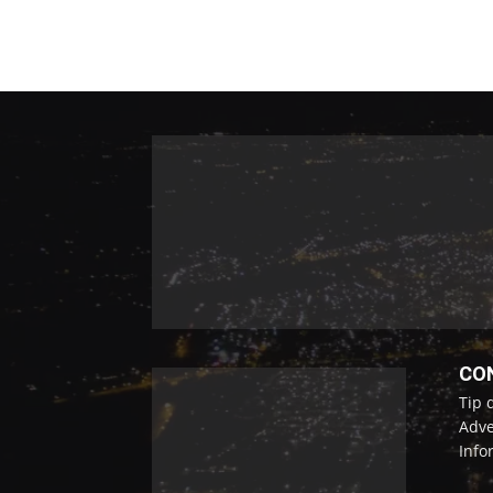
CO
Tip 
Adve
Info