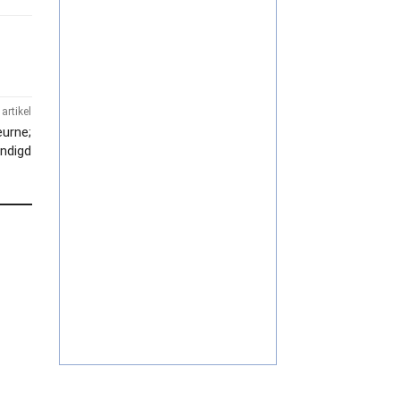
artikel
eurne;
indigd