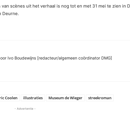
s van scènes uit het verhaal is nog tot en met 31 mei te zien in 
 Deurne.
n door Ivo Boudewijns [redacteur/algemeen coördinator DMG]
ric Coolen
illustraties
Museum de Wieger
streekroman
- Advertentie -