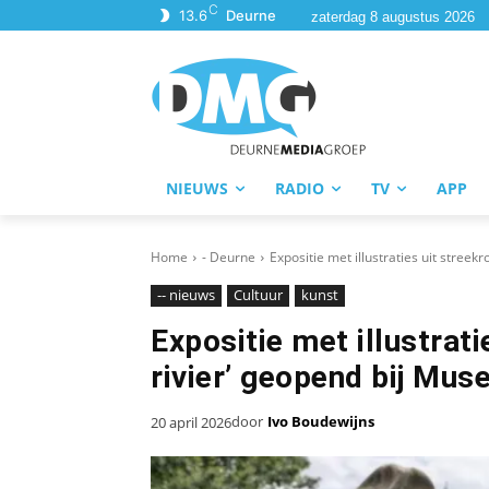
C
13.6
Deurne
zaterdag 8 augustus 2026
NIEUWS
RADIO
TV
APP
Home
- Deurne
Expositie met illustraties uit stree
-- nieuws
Cultuur
kunst
Expositie met illustrat
rivier’ geopend bij Mu
door
Ivo Boudewijns
20 april 2026