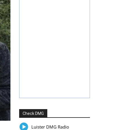
Check DMG
Luister DMG Radio