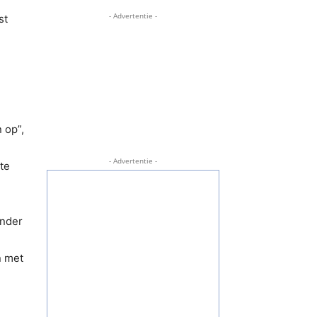
- Advertentie -
st
n
 op”,
- Advertentie -
te
onder
n met