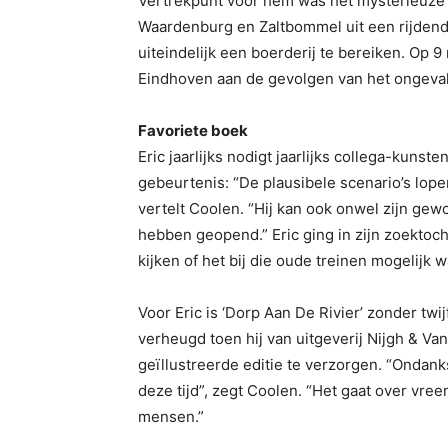
Vertrekpunt voor hem was het mysterieuze 
Waardenburg en Zaltbommel uit een rijdende 
uiteindelijk een boerderij te bereiken. Op 9
Eindhoven aan de gevolgen van het ongeval
Favoriete boek
Eric jaarlijks nodigt jaarlijks collega-kuns
gebeurtenis: “De plausibele scenario’s lope
vertelt Coolen. “Hij kan ook onwel zijn ge
hebben geopend.” Eric ging in zijn zoekt
kijken of het bij die oude treinen mogelijk w
Voor Eric is ‘Dorp Aan De Rivier’ zonder twi
verheugd toen hij van uitgeverij Nijgh & V
geïllustreerde editie te verzorgen. “Ondan
deze tijd”, zegt Coolen. “Het gaat over vre
mensen.”