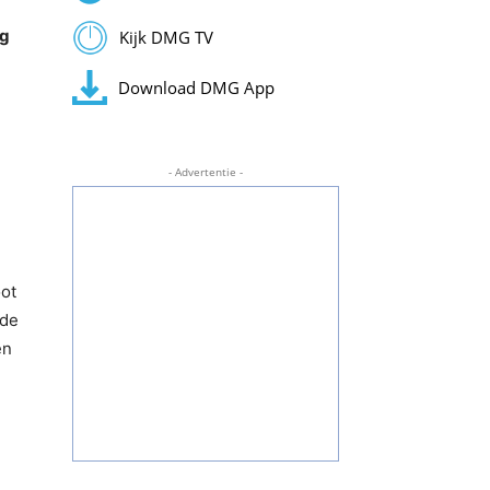
ag
Kijk DMG TV
Download DMG App
- Advertentie -
oot
 de
en