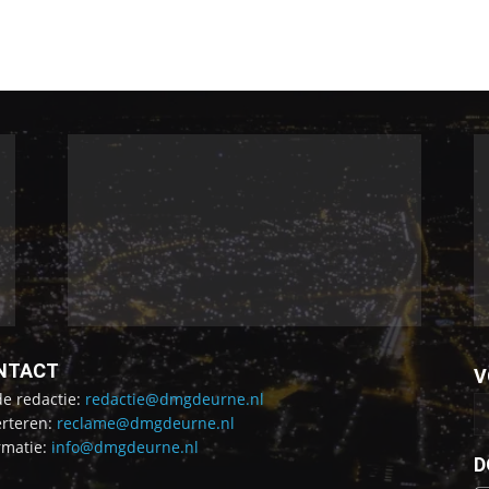
NTACT
V
de redactie:
redactie@dmgdeurne.nl
rteren:
reclame@dmgdeurne.nl
rmatie:
info@dmgdeurne.nl
D