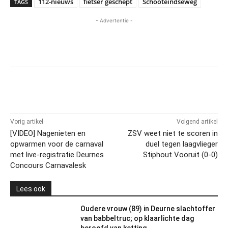
112-nieuws
fietser geschept
Schooteindseweg
TAGS
- Advertentie -
Vorig artikel
Volgend artikel
[VIDEO] Nagenieten en
ZSV weet niet te scoren in
opwarmen voor de carnaval
duel tegen laagvlieger
met live-registratie Deurnes
Stiphout Vooruit (0-0)
Concours Carnavalesk
Lees ook
Oudere vrouw (89) in Deurne slachtoffer
van babbeltruc; op klaarlichte dag
beroofd van ketting