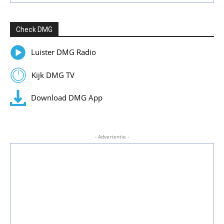
Check DMG
Luister DMG Radio
Kijk DMG TV
Download DMG App
- Advertentie -