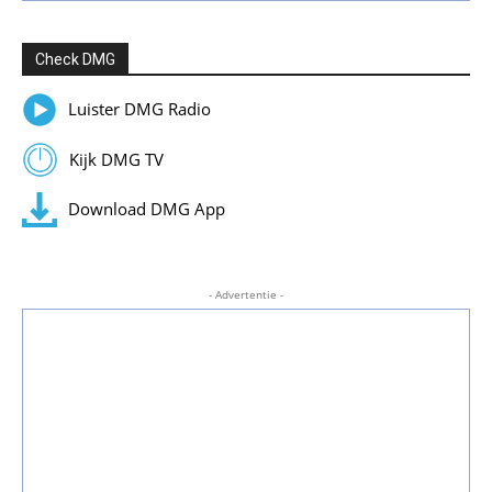
Check DMG
Luister DMG Radio
Kijk DMG TV
Download DMG App
- Advertentie -