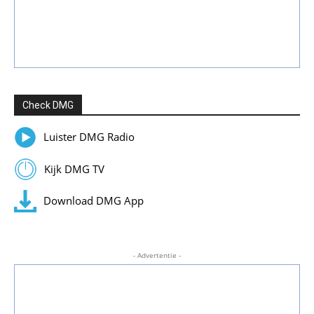
Check DMG
Luister DMG Radio
Kijk DMG TV
Download DMG App
- Advertentie -