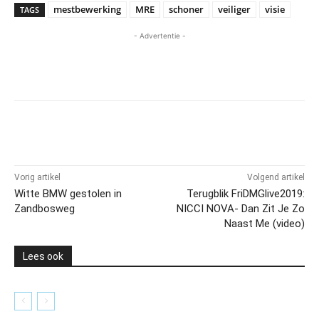
mestbewerking
MRE
schoner
veiliger
visie
TAGS
- Advertentie -
Vorig artikel
Volgend artikel
Witte BMW gestolen in
Terugblik FriDMGlive2019:
Zandbosweg
NICCI NOVA- Dan Zit Je Zo
Naast Me (video)
Lees ook