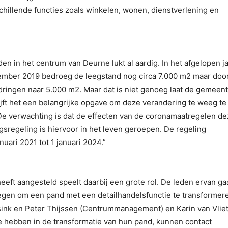
chillende functies zoals winkelen, wonen, dienstverlening en
n in het centrum van Deurne lukt al aardig. In het afgelopen ja
ember 2019 bedroeg de leegstand nog circa 7.000 m2 maar doo
e dringen naar 5.000 m2. Maar dat is niet genoeg laat de gemeen
jft het een belangrijke opgave om deze verandering te weeg te
e verwachting is dat de effecten van de coronamaatregelen de
sregeling is hiervoor in het leven geroepen. De regeling
nuari 2021 tot 1 januari 2024.”
eft aangesteld speelt daarbij een grote rol. De leden ervan ga
gen om een pand met een detailhandelsfunctie te transformer
sink en Peter Thijssen (Centrummanagement) en Karin van Vlie
e hebben in de transformatie van hun pand, kunnen contact