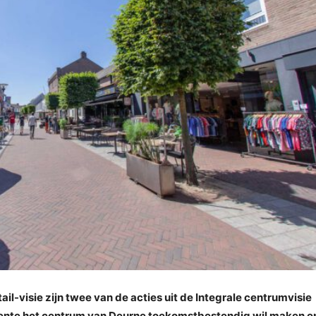
il-visie zijn twee van de acties uit de Integrale centrumvisie
te het centrum van Deurne toekomstbestendig wil maken e