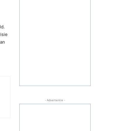
ld.
isie
aan
- Advertentie -