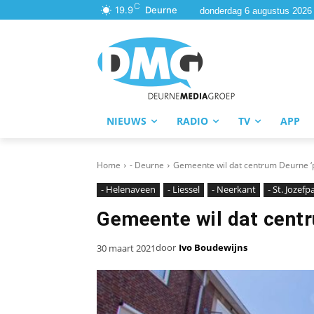
C
19.9
Deurne
donderdag 6 augustus 2026
NIEUWS
RADIO
TV
APP
Home
- Deurne
Gemeente wil dat centrum Deurne ‘p
- Helenaveen
- Liessel
- Neerkant
- St. Jozef
Gemeente wil dat centr
door
Ivo Boudewijns
30 maart 2021