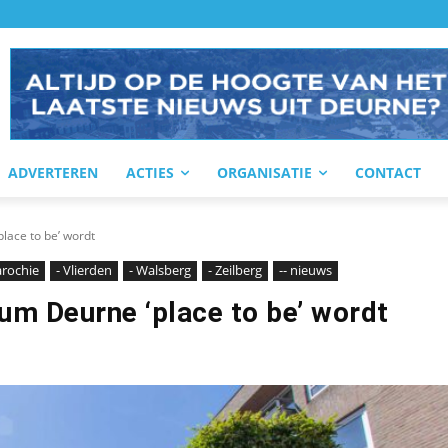
ADVERTEREN
ACTIES
ORGANISATIE
CONTACT
lace to be’ wordt
parochie
- Vlierden
- Walsberg
- Zeilberg
-- nieuws
um Deurne ‘place to be’ wordt