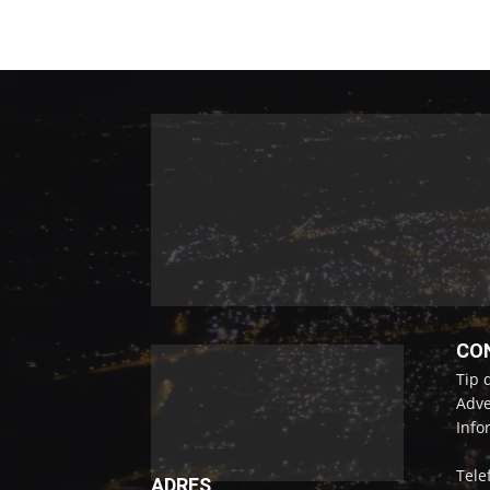
CO
Tip 
Adve
Info
Tele
ADRES