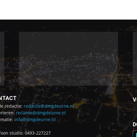
NTACT
V
de redactie:
redactie@dmgdeurne.nl
rteren:
reclame@dmgdeurne.nl
rmatie:
info@dmgdeurne.nl
D
foon studio: 0493-227227