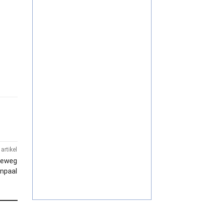
artikel
geweg
rnpaal