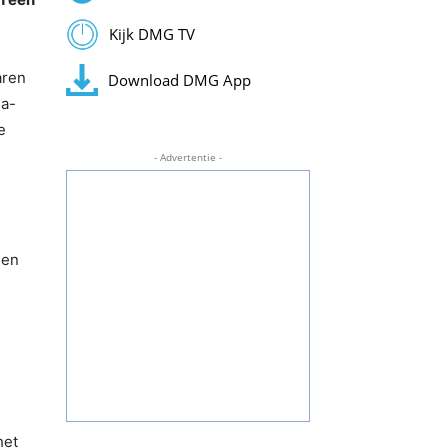
Kijk DMG TV
aren
Download DMG App
na-
e
- Advertentie -
jen
het