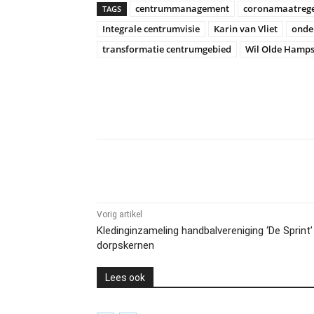
centrummanagement
coronamaatreg
TAGS
Integrale centrumvisie
Karin van Vliet
onde
transformatie centrumgebied
Wil Olde Hamps
Delen
Vorig artikel
Kledinginzameling handbalvereniging ‘De Sprint’ 
dorpskernen
Lees ook