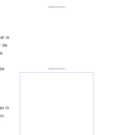
- Advertentie -
ar is
r de
te
ze
- Advertentie -
an in
en.
t