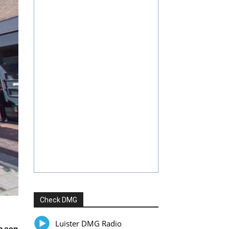
Check DMG
Luister DMG Radio
n een