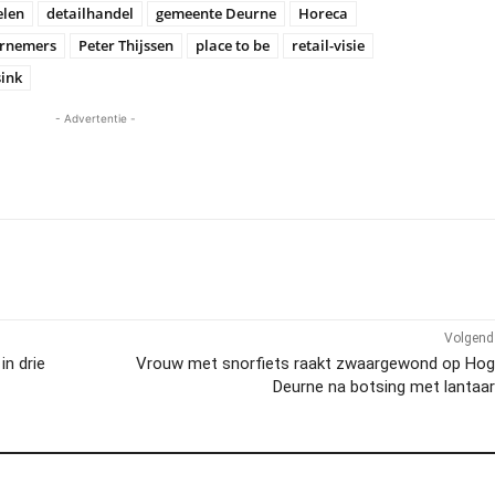
elen
detailhandel
gemeente Deurne
Horeca
rnemers
Peter Thijssen
place to be
retail-visie
ink
- Advertentie -
Volgend 
in drie
Vrouw met snorfiets raakt zwaargewond op Ho
Deurne na botsing met lantaa