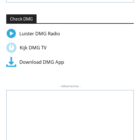
Check DMG
Luister DMG Radio
Kijk DMG TV
Download DMG App
- Advertentie -