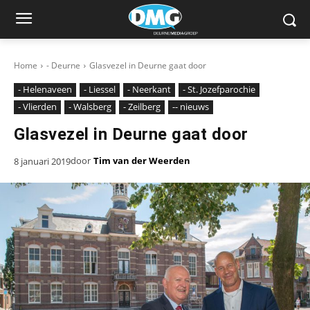
Home
- Deurne
Glasvezel in Deurne gaat door
- Helenaveen
- Liessel
- Neerkant
- St. Jozefparochie
- Vlierden
- Walsberg
- Zeilberg
-- nieuws
Glasvezel in Deurne gaat door
door
Tim van der Weerden
8 januari 2019