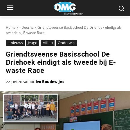
Home
- Deurne
Griendtsveense Basisschool De Driehoek eindigt als
tweede bij E-waste Race
-- nieuws
Jeugd
Milieu
Onderwijs
Griendtsveense Basisschool De
Driehoek eindigt als tweede bij E-
waste Race
door
Ivo Boudewijns
22 juni 2024