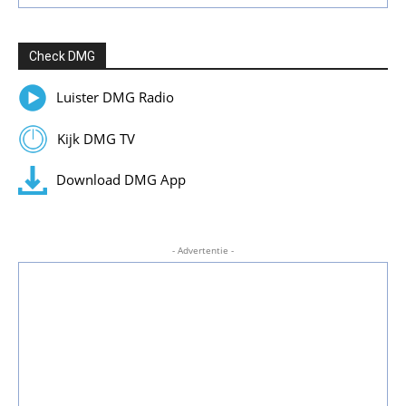
Check DMG
Luister DMG Radio
Kijk DMG TV
Download DMG App
- Advertentie -