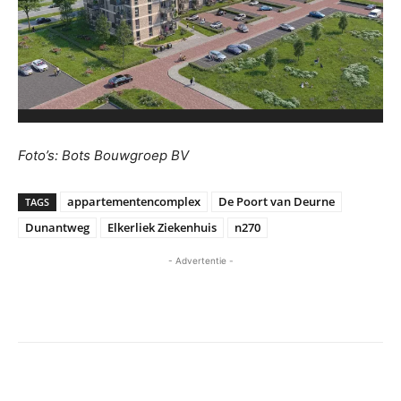
Foto’s: Bots Bouwgroep BV
appartementencomplex
De Poort van Deurne
TAGS
Dunantweg
Elkerliek Ziekenhuis
n270
- Advertentie -