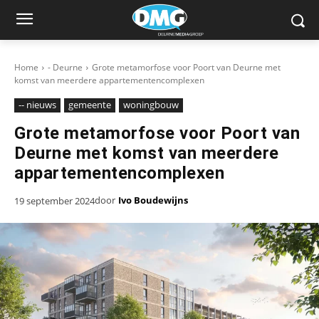
Home
- Deurne
Grote metamorfose voor Poort van Deurne met
komst van meerdere appartementencomplexen
-- nieuws
gemeente
woningbouw
Grote metamorfose voor Poort van
Deurne met komst van meerdere
appartementencomplexen
door
Ivo Boudewijns
19 september 2024