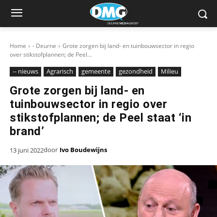
Home
- Deurne
Grote zorgen bij land- en tuinbouwsector in regio
over stikstofplannen; de Peel...
-- nieuws
Agrarisch
gemeente
gezondheid
Milieu
Grote zorgen bij land- en
tuinbouwsector in regio over
stikstofplannen; de Peel staat ‘in
brand’
door
Ivo Boudewijns
13 juni 2022