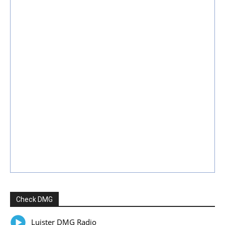
Check DMG
Luister DMG Radio