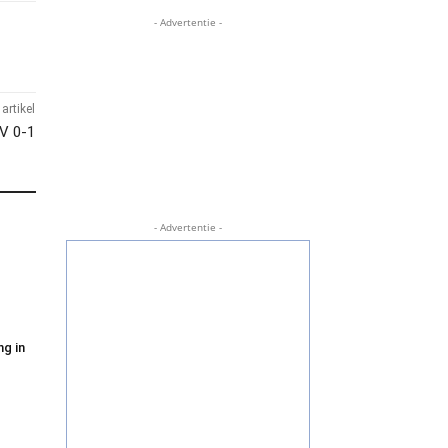
- Advertentie -
artikel
V 0-1
- Advertentie -
ng in