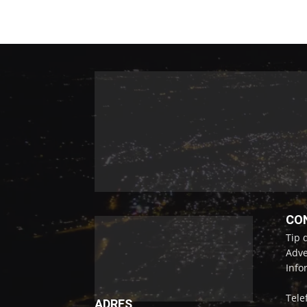
CO
Tip 
Adve
Info
Tele
ADRES