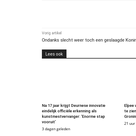
Delen
Vorig artikel
Ondanks slecht weer toch een geslaagde Koni
Lees ook
Na 17 jaar krijgt Deurnese innovatie
Elpee 
eindelijk officiële erkenning als
te zien
kunstmestvervanger: ‘Enorme stap
Groni
vooruit’
21 uur
3 dagen geleden