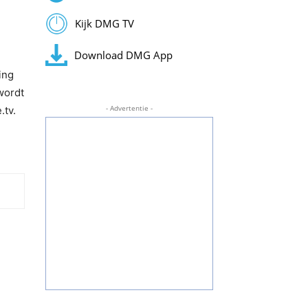
Kijk DMG TV
Download DMG App
ing
wordt
- Advertentie -
.tv.