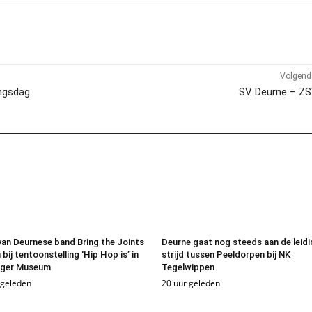
Volgend 
ngsdag
SV Deurne – ZS
van Deurnese band Bring the Joints
Deurne gaat nog steeds aan de leidi
 bij tentoonstelling ‘Hip Hop is’ in
strijd tussen Peeldorpen bij NK
nger Museum
Tegelwippen
 geleden
20 uur geleden