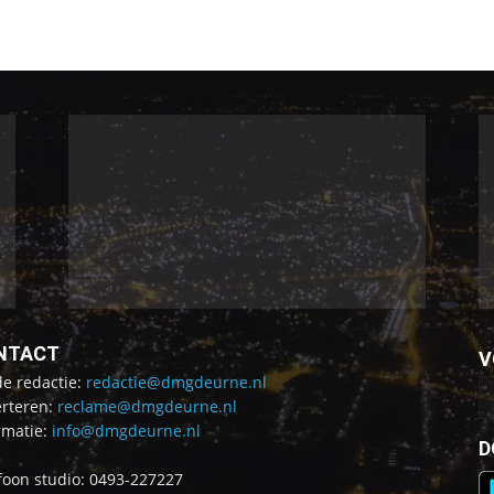
NTACT
V
de redactie:
redactie@dmgdeurne.nl
rteren:
reclame@dmgdeurne.nl
rmatie:
info@dmgdeurne.nl
D
foon studio: 0493-227227