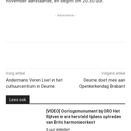
november aanstaande, en begint om 20.30 uur.
- Advertentie -
Vorig artikel
Volgend artikel
Andermans Veren Live! in het
Deurne doet mee aan
cultuurcentrum in Deurne.
Openkerkendag Brabant
Lees ook
[VIDEO] Oorlogsmonument bij ORO Het
Rijtven in ere hersteld tijdens optreden
van Brits harmonieorkest
6 uur geleden