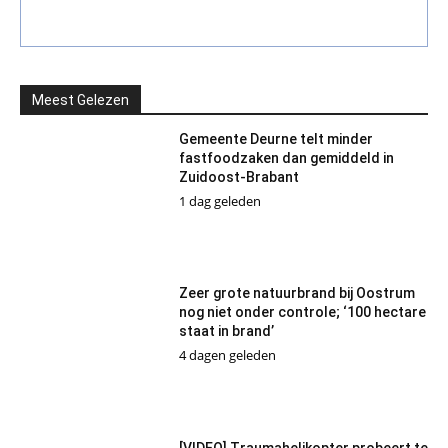
Meest Gelezen
Gemeente Deurne telt minder
fastfoodzaken dan gemiddeld in
Zuidoost-Brabant
1 dag geleden
Zeer grote natuurbrand bij Oostrum
nog niet onder controle; ‘100 hectare
staat in brand’
4 dagen geleden
[VIDEO] Traumahelikopter probeert te