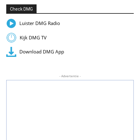
Check DMG
Luister DMG Radio
Kijk DMG TV
Download DMG App
- Advertentie -