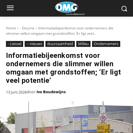
Home
- Deurne
Informatiebijeenkomst voor ondernemers die
slimmer willen omgaan met grondstoffen; ‘Er ligt veel...
- Liessel
-- nieuws
duurzaamheid
Milieu
Ondernemers
Informatiebijeenkomst voor
ondernemers die slimmer willen
omgaan met grondstoffen; ‘Er ligt
veel potentie’
door
Ivo Boudewijns
13 juni 2026