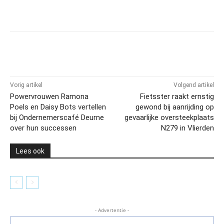
Vorig artikel
Volgend artikel
Powervrouwen Ramona
Fietsster raakt ernstig
Poels en Daisy Bots vertellen
gewond bij aanrijding op
bij Ondernemerscafé Deurne
gevaarlijke oversteekplaats
over hun successen
N279 in Vlierden
Lees ook
- Advertentie -