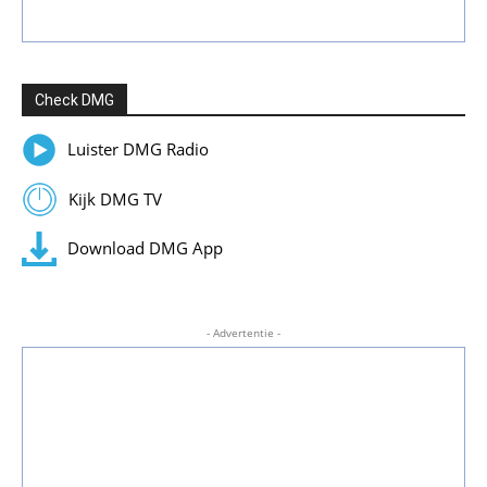
Check DMG
Luister DMG Radio
Kijk DMG TV
Download DMG App
- Advertentie -