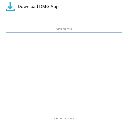
Download DMG App
- Advertentie -
- Advertentie -