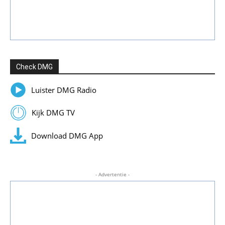
Check DMG
Luister DMG Radio
Kijk DMG TV
Download DMG App
- Advertentie -