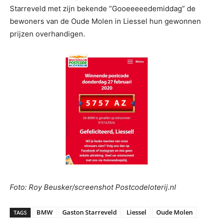
Starreveld met zijn bekende “Gooeeeeedemiddag” de
bewoners van de Oude Molen in Liessel hun gewonnen
prijzen overhandigen.
Foto: Roy Beusker/screenshot Postcodeloterij.nl
BMW
Gaston Starreveld
Liessel
Oude Molen
TAGS