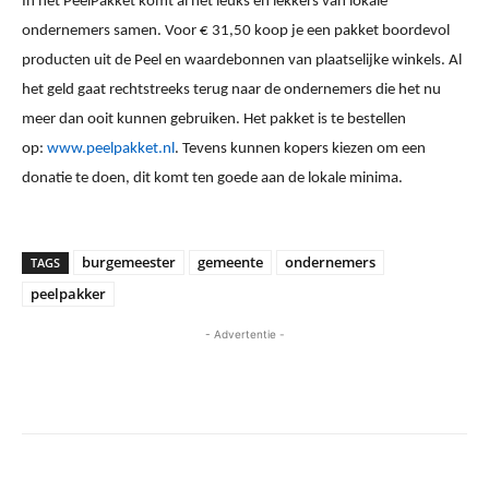
In het PeelPakket komt al het leuks en lekkers van lokale
ondernemers samen. Voor € 31,50 koop je een pakket boordevol
producten uit de Peel en waardebonnen van plaatselijke winkels. Al
het geld gaat rechtstreeks terug naar de ondernemers die het nu
meer dan ooit kunnen gebruiken. Het pakket is te bestellen
op:
www.peelpakket.nl
. Tevens kunnen kopers kiezen om een
donatie te doen, dit komt ten goede aan de lokale minima.
burgemeester
gemeente
ondernemers
TAGS
peelpakker
- Advertentie -