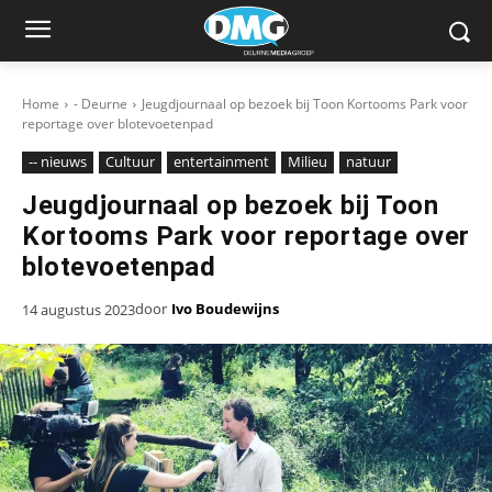
Home
- Deurne
Jeugdjournaal op bezoek bij Toon Kortooms Park voor
reportage over blotevoetenpad
-- nieuws
Cultuur
entertainment
Milieu
natuur
Jeugdjournaal op bezoek bij Toon
Kortooms Park voor reportage over
blotevoetenpad
door
Ivo Boudewijns
14 augustus 2023