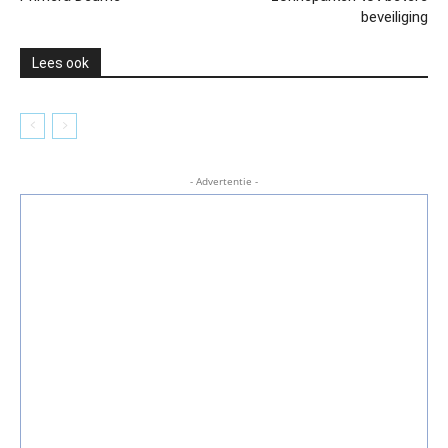
beveiliging
Lees ook
- Advertentie -