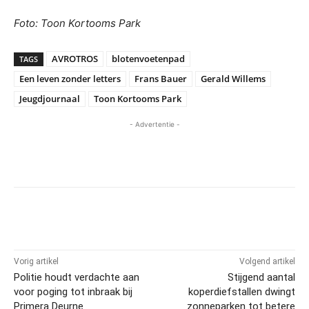
Foto: Toon Kortooms Park
AVROTROS
blotenvoetenpad
TAGS
Een leven zonder letters
Frans Bauer
Gerald Willems
Jeugdjournaal
Toon Kortooms Park
- Advertentie -
Vorig artikel
Volgend artikel
Politie houdt verdachte aan
Stijgend aantal
voor poging tot inbraak bij
koperdiefstallen dwingt
Primera Deurne
zonneparken tot betere