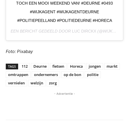
TOCH EEN MOOI WEEKEND VAN! #DEURNE #0493
#WIJKAGENT #WIJKAGENTDEURNE
#POLITIEPEELLAND #POLITIEDEURNE #HORECA
EEN BERICHT GEDEELD DOOR
LUC DIRCKX
(@WIJKAGENT_LUCDIRCKX) OP
Foto: Pixabay
112
Deurne
fietsen
Horeca
jongen
markt
TAGS
omtrappen
ondernemers
op de bon
politie
vernielen
welzijn
zorg
- Advertentie -