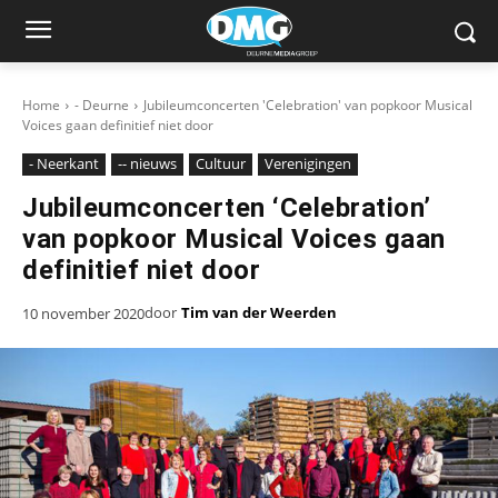
Home
- Deurne
Jubileumconcerten 'Celebration' van popkoor Musical
Voices gaan definitief niet door
- Neerkant
-- nieuws
Cultuur
Verenigingen
Jubileumconcerten ‘Celebration’
van popkoor Musical Voices gaan
definitief niet door
door
Tim van der Weerden
10 november 2020