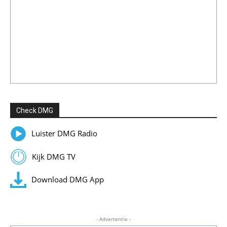
Check DMG
Luister DMG Radio
Kijk DMG TV
Download DMG App
- Advertentie -