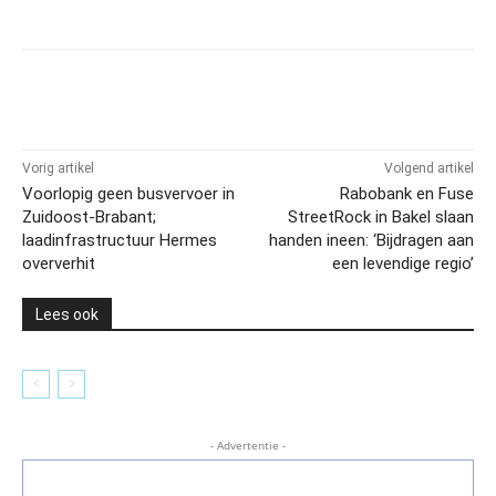
Vorig artikel
Volgend artikel
Voorlopig geen busvervoer in
Rabobank en Fuse
Zuidoost-Brabant;
StreetRock in Bakel slaan
laadinfrastructuur Hermes
handen ineen: ‘Bijdragen aan
oververhit
een levendige regio’
Lees ook
- Advertentie -