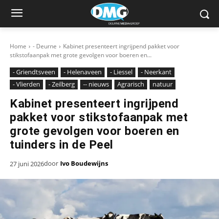
Home
- Deurne
Kabinet presenteert ingrijpend pakket voor
stikstofaanpak met grote gevolgen voor boeren en...
- Griendtsveen
- Helenaveen
- Liessel
- Neerkant
- Vlierden
- Zeilberg
-- nieuws
Agrarisch
natuur
Kabinet presenteert ingrijpend
pakket voor stikstofaanpak met
grote gevolgen voor boeren en
tuinders in de Peel
door
Ivo Boudewijns
27 juni 2026