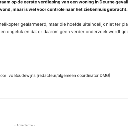
 raam op de eerste verdieping van een woning in Deurne gevall
ewond, maar is wel voor controle naar het ziekenhuis gebracht.
ikopter gealarmeerd, maar die hoefde uiteindelijk niet ter pla
m een ongeluk en dat er daarom geen verder onderzoek wordt ge
n door Ivo Boudewijns [redacteur/algemeen coördinator DMG]
- Advertentie -