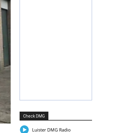
Check DMG
Luister DMG Radio