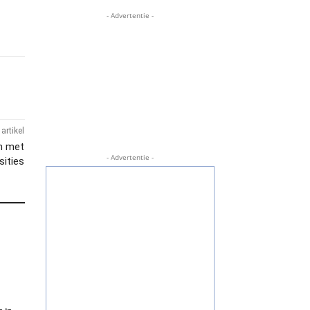
- Advertentie -
artikel
an met
- Advertentie -
sities