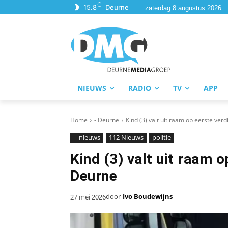
C
15.8
Deurne
zaterdag 8 augustus 2026
NIEUWS
RADIO
TV
APP
Home
- Deurne
Kind (3) valt uit raam op eerste ver
-- nieuws
112 Nieuws
politie
Kind (3) valt uit raam 
Deurne
door
Ivo Boudewijns
27 mei 2026