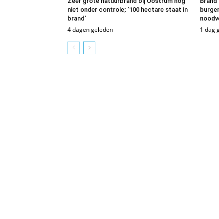
Zeer grote natuurbrand bij Oostrum nog
Brand 
niet onder controle; ‘100 hectare staat in
burgem
brand’
noodv
4 dagen geleden
1 dag 