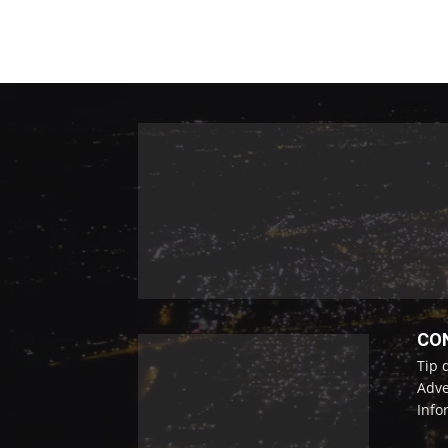
CO
Tip 
Adve
Info