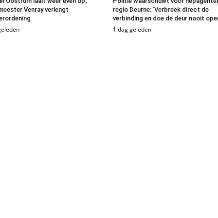
in Oostrum laait weer even op;
Politie waarschuwt voor nepagenten
eester Venray verlengt
regio Deurne: ‘Verbreek direct de
erordening
verbinding en doe de deur nooit ope
geleden
1 dag geleden