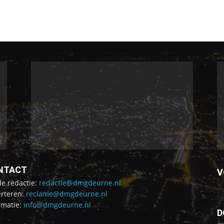
NTACT
V
de redactie:
redactie@dmgdeurne.nl
rteren:
reclame@dmgdeurne.nl
rmatie:
info@dmgdeurne.nl
D