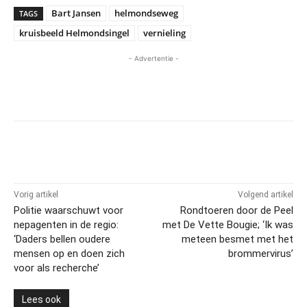
Bart Jansen
helmondseweg
TAGS
kruisbeeld Helmondsingel
vernieling
- Advertentie -
Vorig artikel
Volgend artikel
Politie waarschuwt voor
Rondtoeren door de Peel
nepagenten in de regio:
met De Vette Bougie; ‘Ik was
‘Daders bellen oudere
meteen besmet met het
mensen op en doen zich
brommervirus’
voor als recherche’
Lees ook