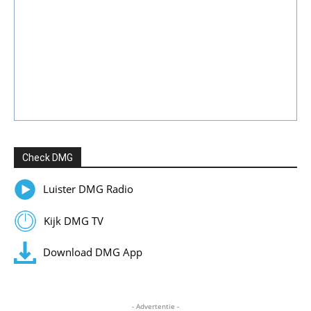
Check DMG
Luister DMG Radio
Kijk DMG TV
Download DMG App
- Advertentie -