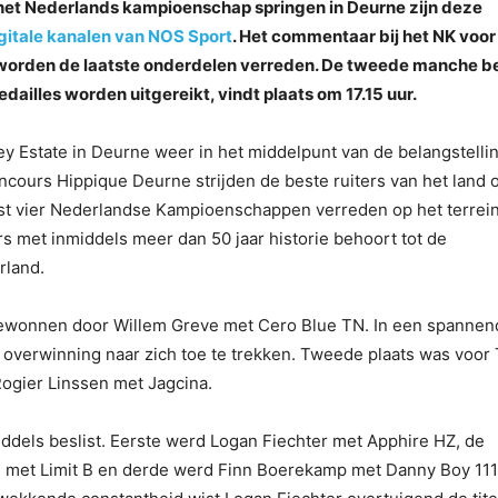
 het Nederlands kampioenschap springen in Deurne zijn deze
gitale kanalen van NOS Sport
. Het commentaar bij het NK voor
t worden de laatste onderdelen verreden. De tweede manche b
dailles worden uitgereikt, vindt plaats om 17.15 uur.
ey Estate in Deurne weer in het middelpunt van de belangstelli
cours Hippique Deurne strijden de beste ruiters van het land
iefst vier Nederlandse Kampioenschappen verreden op het terrei
 met inmiddels meer dan 50 jaar historie behoort tot de
rland.
gewonnen door Willem Greve met Cero Blue TN. In een spannen
de overwinning naar zich toe te trekken. Tweede plaats was voor
ogier Linssen met Jagcina.
middels beslist. Eerste werd Logan Fiechter met Apphire HZ, de
l met Limit B en derde werd Finn Boerekamp met Danny Boy 111