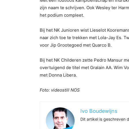
Met een foutloos kampioenschap en indrukw
zijn naam te schrijven. Ook Wesley ter Ha
het podium compleet.
Bij het NK Junioren wist Lieselot Kooreman
naar zich toe te trekken met Lola-Jay Es. 
voor Jip Grootegoed met Quarco B.
Bij het NK Childeren zette Pedro Mansur me
overtuigend de titel met Gralain AA. Wim V
met Donna Libera.
Foto: videostill NOS
Ivo Boudewijns
Dit artikel is geschreve