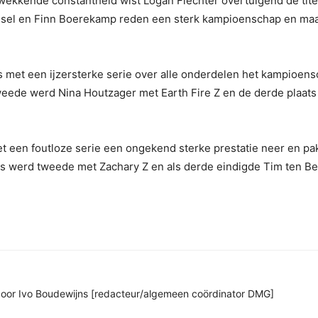
ekkende constantheid wist Logan Fiechter overtuigend de tite
rmsel en Finn Boerekamp reden een sterk kampioenschap en ma
s met een ijzersterke serie over alle onderdelen het kampioen
Tweede werd Nina Houtzager met Earth Fire Z en de derde plaat
t een foutloze serie een ongekend sterke prestatie neer en pa
os werd tweede met Zachary Z en als derde eindigde Tim ten B
n door Ivo Boudewijns [redacteur/algemeen coördinator DMG]