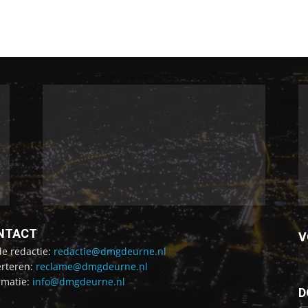
NTACT
V
de redactie:
redactie@dmgdeurne.nl
rteren:
reclame@dmgdeurne.nl
rmatie:
info@dmgdeurne.nl
D