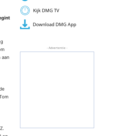
Kijk DMG TV
egint
Download DMG App
ng
- Advertentie -
 om
n aan
de
 Tom
Z.