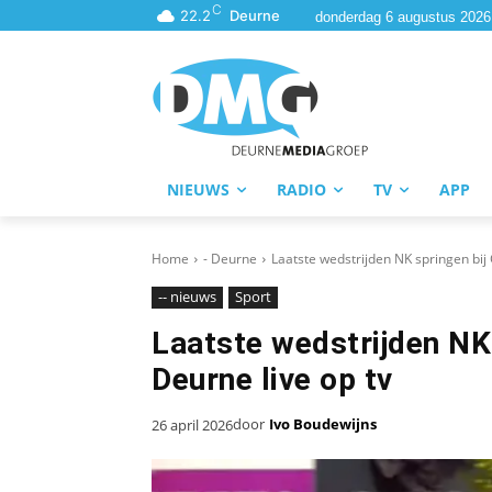
C
22.2
Deurne
donderdag 6 augustus 2026
NIEUWS
RADIO
TV
APP
Home
- Deurne
Laatste wedstrijden NK springen bij 
-- nieuws
Sport
Laatste wedstrijden NK 
Deurne live op tv
door
Ivo Boudewijns
26 april 2026