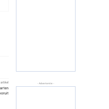
artikel
- Advertentie -
warten
ooruit