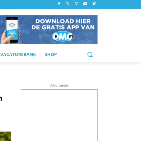
VACATUREBANK
SHOP
- Advertentie -
n