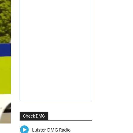
Check DMG
Luister DMG Radio