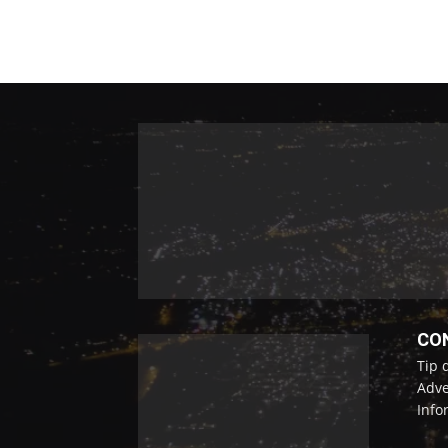
CO
Tip 
Adve
Info