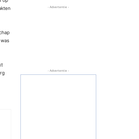
l op
- Advertentie -
akten
schap
s was
kt
- Advertentie -
erg