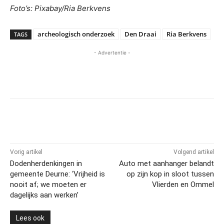
Foto’s: Pixabay/Ria Berkvens
archeologisch onderzoek
Den Draai
Ria Berkvens
TAGS
- Advertentie -
Vorig artikel
Volgend artikel
Dodenherdenkingen in
Auto met aanhanger belandt
gemeente Deurne: ‘Vrijheid is
op zijn kop in sloot tussen
nooit af; we moeten er
Vlierden en Ommel
dagelijks aan werken’
Lees ook