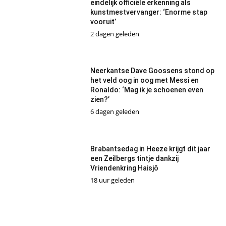
eindelijk officiële erkenning als
kunstmestvervanger: ‘Enorme stap
vooruit’
2 dagen geleden
Neerkantse Dave Goossens stond op
het veld oog in oog met Messi en
Ronaldo: ‘Mag ik je schoenen even
zien?’
6 dagen geleden
Brabantsedag in Heeze krijgt dit jaar
een Zeilbergs tintje dankzij
Vriendenkring Haisjô
18 uur geleden