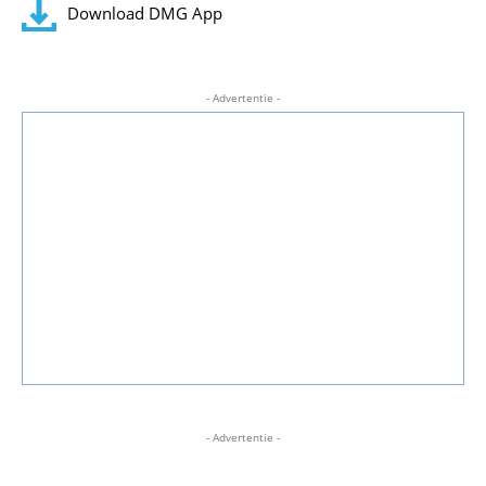
Download DMG App
- Advertentie -
- Advertentie -