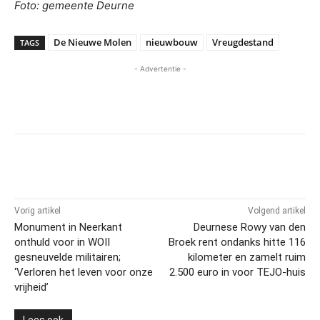
Foto: gemeente Deurne
De Nieuwe Molen
nieuwbouw
Vreugdestand
TAGS
- Advertentie -
Vorig artikel
Volgend artikel
Monument in Neerkant
Deurnese Rowy van den
onthuld voor in WOII
Broek rent ondanks hitte 116
gesneuvelde militairen;
kilometer en zamelt ruim
‘Verloren het leven voor onze
2.500 euro in voor TEJO-huis
vrijheid’
Lees ook