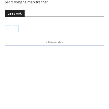
pech’ volgens marktkenner
Lees ook
- Advertentie -