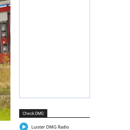
Check DMG
Luister DMG Radio