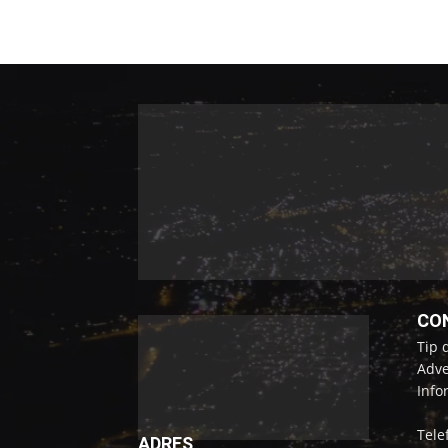
CO
Tip 
Adve
Info
Tele
ADRES