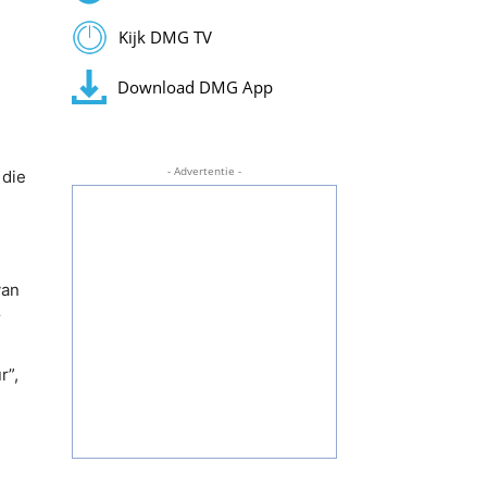
Kijk DMG TV
Download DMG App
- Advertentie -
 die
van
r
r”,