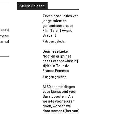
Meest Gelezen
Zeven producties van
jonge talenten
genomineerd voor
artikel
Film Talent Award
Brabant
urnese
aanval
7 dagen geleden
Deurnese Lieke
Nooijen grijpt net
naast etappewinst bij
tijdrit in Tour de
France Femmes
3 dagen geleden
Al 80 aanmeldingen
voor kienavond voor
Sara Joosten: ‘Als
we iets voor elkaar
doen, worden we
daar samen rijker van’