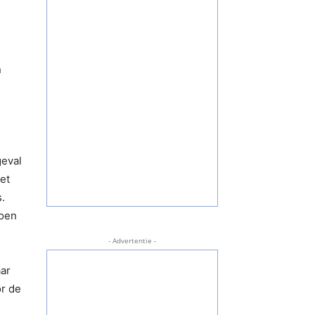
n
geval
et
.
doen
- Advertentie -
aar
or de