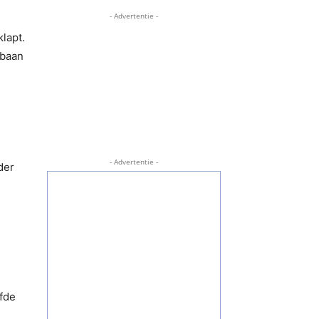
- Advertentie -
lapt.
jbaan
- Advertentie -
der
efde