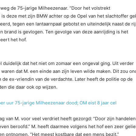
 weg de 75-jarige Milheezenaar. “Door het volstrekt
is deze met zijn BMW achter op de Opel van het slachtoffer gek
eerd, tegen een lantaarnpaal gebotst en uiteindelijk naast de ri
in brand is gevlogen. Ten gevolge van deze aanrijding is het
eert het hof.
l duidelijk dat het niet om zomaar een ongeval ging. Uit verder
 waren dat M. een einde aan zijn leven wilde maken. Dit zou on
n de ex-vriendin van de verdachte. Later heeft de politie op de
en die daar ook op wijzen.
per uur 75-jarige Milheezenaar dood; OM eist 8 jaar cel
g van M. voor veel verdriet heeft gezorgd: “Door zijn handelen
leven beroofd.” M. heeft daarmee volgens het hof een zeer geli
ven ontnomen. “Het meest kostbare dat een mens bezit.”