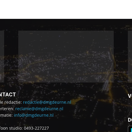
NTACT
V
de redactie:
redactie@dmgdeurne.nl
rteren:
reclame@dmgdeurne.nl
rmatie:
info@dmgdeurne.nl
D
foon studio: 0493-227227