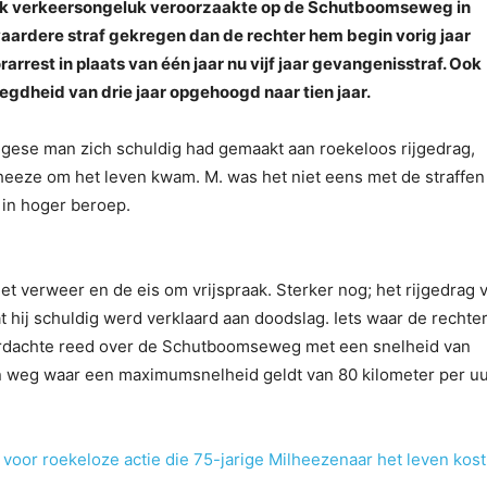
ijk verkeersongeluk veroorzaakte op de Schutboomseweg in
waardere straf gekregen dan de rechter hem begin vorig jaar
arrest in plaats van één jaar nu vijf jaar gevangenisstraf. Ook
egdheid van drie jaar opgehoogd naar tien jaar.
ugese man zich schuldig had gemaakt aan roekeloos rijgedrag,
lheeze om het leven kwam. M. was het niet eens met de straffen
in hoger beroep.
et verweer en de eis om vrijspraak. Sterker nog; het rijgedrag 
 hij schuldig werd verklaard aan doodslag. Iets waar de rechte
erdachte reed over de Schutboomseweg met een snelheid van
n weg waar een maximumsnelheid geldt van 80 kilometer per uu
g voor roekeloze actie die 75-jarige Milheezenaar het leven kost