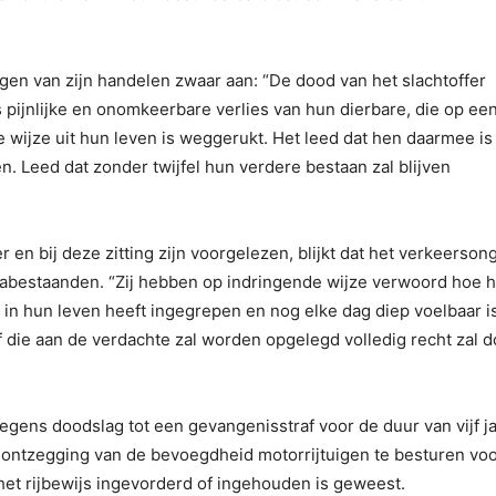
en van zijn handelen zwaar aan: “De dood van het slachtoffer
ijnlijke en onomkeerbare verlies van hun dierbare, die op ee
wijze uit hun leven is weggerukt. Het leed dat hen daarmee is
n. Leed dat zonder twijfel hun verdere bestaan zal blijven
r en bij deze zitting zijn voorgelezen, blijkt dat het verkeerson
nabestaanden. “Zij hebben op indringende wijze verwoord hoe h
in hun leven heeft ingegrepen en nog elke dag diep voelbaar is
af die aan de verdachte zal worden opgelegd volledig recht zal 
gens doodslag tot een gevangenisstraf voor de duur van vijf j
en ontzegging van de bevoegdheid motorrijtuigen te besturen vo
t het rijbewijs ingevorderd of ingehouden is geweest.