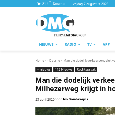
C
21.4
Deurne
vrijdag 7 augustus 2026
NIEUWS
RADIO
TV
APP
Home
- Deurne
Man die dodelijk verkeersongeluk ve
-- nieuws
112 Nieuws
Rechtspraak
Man die dodelijk verke
Milhezerweg krijgt in 
door
Ivo Boudewijns
25 april 2026