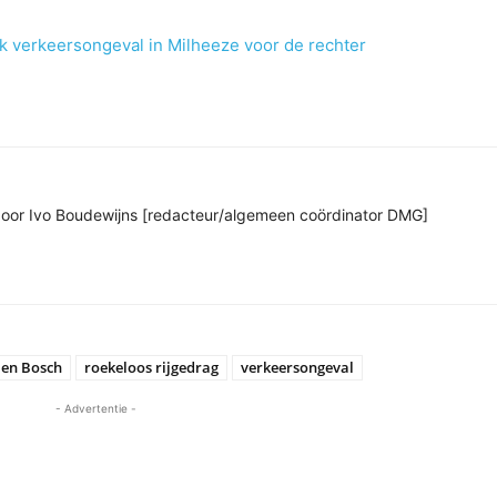
jk verkeersongeval in Milheeze voor de rechter
n door Ivo Boudewijns [redacteur/algemeen coördinator DMG]
Den Bosch
roekeloos rijgedrag
verkeersongeval
- Advertentie -