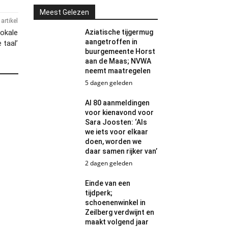
Meest Gelezen
artikel
Lokale
Aziatische tijgermug
aangetroffen in
 taal’
buurgemeente Horst
aan de Maas; NVWA
neemt maatregelen
5 dagen geleden
Al 80 aanmeldingen
voor kienavond voor
Sara Joosten: ‘Als
we iets voor elkaar
doen, worden we
daar samen rijker van’
2 dagen geleden
Einde van een
tijdperk;
schoenenwinkel in
Zeilberg verdwijnt en
maakt volgend jaar