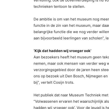
vervulling: ook de bovenverdieping is nu v
technieken tentoon te stellen.
De ambitie is om van het museum nog meer
functie in de zin van het museum, maar daa
belangrijke functie die we nog verder wille
aan bijvoorbeeld leerlingen van scholen”, leg
‘Kijk dat hadden wij vroeger ook’
Aan bezoekers heeft het museum geen tekor
nemen, maar ook mensen van verder weg wet
verzorgingsgebied door de jaren heen stee
ons op bezoek uit Den Bosch, Nijmegen en R
bij”, vertelt Cosijn trots.
Het publiek dat naar Museum Techniek met ’
“Volwassenen ervaren het waarschijnlijk als 
hadden wij vroeger ook’. Voor de jeugd is 