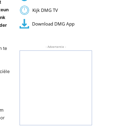
t
steun
Kijk DMG TV
ink
Download DMG App
der
- Advertentie -
m te
ciële
om
oor