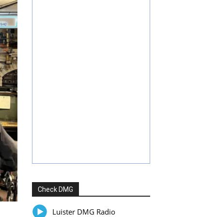
Check DMG
Luister DMG Radio