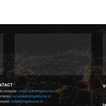
NTACT
V
de redactie:
redactie@dmgdeurne.nl
rteren:
reclame@dmgdeurne.nl
rmatie:
info@dmgdeurne.nl
D