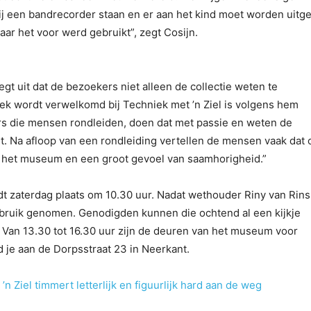
ij een bandrecorder staan en er aan het kind moet worden uitg
aar het voor werd gebruikt”, zegt Cosijn.
t uit dat de bezoekers niet alleen de collectie weten te
ek wordt verwelkomd bij Techniek met ’n Ziel is volgens hem
ers die mensen rondleiden, doen dat met passie en weten de
ht. Na afloop van een rondleiding vertellen de mensen vaak dat 
in het museum en een groot gevoel van saamhorigheid.”
dt zaterdag plaats om 10.30 uur. Nadat wethouder Riny van Rin
 gebruik genomen. Genodigden kunnen die ochtend al een kijkje
an 13.30 tot 16.30 uur zijn de deuren van het museum voor
 je aan de Dorpsstraat 23 in Neerkant.
Ziel timmert letterlijk en figuurlijk hard aan de weg