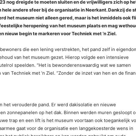
 nog dreigde te moeten sluiten en de vrijwilligers zich op he
 hele andere sfeer bij de organisatie in Neerkant. Dankzij de 
rd het museum niet alleen gered, maar is het inmiddels ook fl
feestelijke heropening van het museum plaats en mag wethou
en nieuw begin te markeren voor Techniek met ’n Ziel.
sbewoners die een lening verstrekten, het pand zelf in eigendo
ehoud van het museum gezet. Hierop volgde een intensieve
leutelrol speelden. “Het is bewonderenswaardig wat we samen
n van Techniek met ’n Ziel. “Zonder de inzet van hen en de finan
n het verouderde pand. Er werd dakisolatie en nieuwe
men zonnepanelen op het dak. Binnen werden muren gesloopt 
we trap en een lift is het museum voortaan ook toegankelijk v
Daarmee gaat voor de organisatie een langgekoesterde wens in