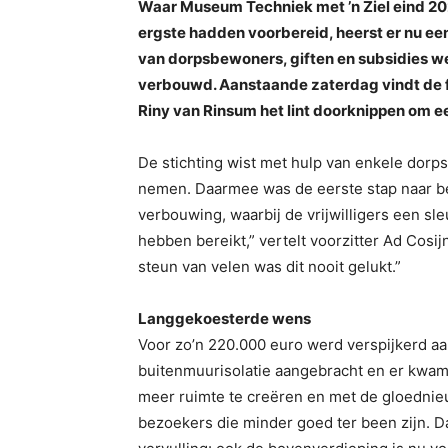
Waar Museum Techniek met ’n Ziel eind 2023
ergste hadden voorbereid, heerst er nu een
van dorpsbewoners, giften en subsidies we
verbouwd. Aanstaande zaterdag vindt de 
Riny van Rinsum het lint doorknippen om e
De stichting wist met hulp van enkele dorp
nemen. Daarmee was de eerste stap naar b
verbouwing, waarbij de vrijwilligers een s
hebben bereikt,” vertelt voorzitter Ad Cosij
steun van velen was dit nooit gelukt.”
Langgekoesterde wens
Voor zo’n 220.000 euro werd verspijkerd aa
buitenmuurisolatie aangebracht en er kwa
meer ruimte te creëren en met de gloednieu
bezoekers die minder goed ter been zijn. 