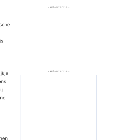
- Advertentie -
ische
js
- Advertentie -
jkje
ons
ij
and
nnen