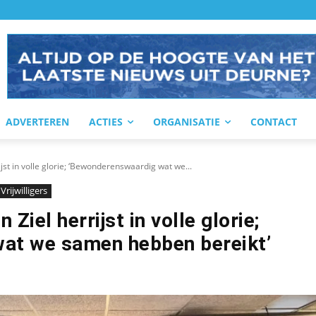
ADVERTEREN
ACTIES
ORGANISATIE
CONTACT
st in volle glorie; ‘Bewonderenswaardig wat we...
Vrijwilligers
iel herrijst in volle glorie;
at we samen hebben bereikt’