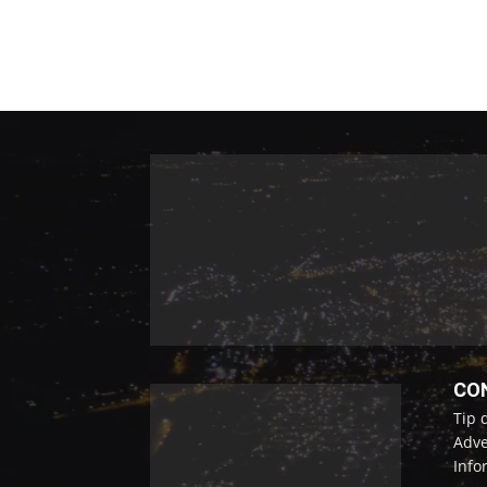
CO
Tip 
Adve
Info