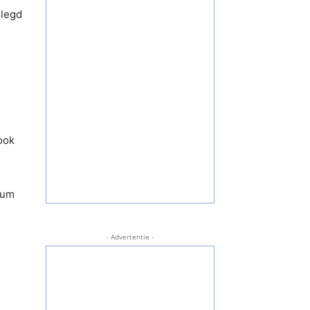
elegd
ook
sum
- Advertentie -