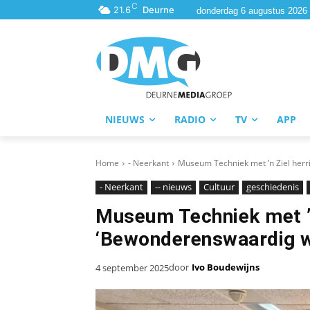
C
21.6
Deurne
donderdag 6 augustus 2026
NIEUWS
RADIO
TV
APP
Home
- Neerkant
Museum Techniek met ’n Ziel herrij
- Neerkant
-- nieuws
Cultuur
geschiedenis
Museum Techniek met ’n Z
‘Bewonderenswaardig w
door
Ivo Boudewijns
4 september 2025