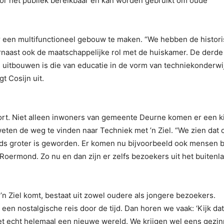
oor het publiek bereikbaar en kan worden gebruikt om oude
 een multifunctioneel gebouw te maken. “We hebben de histor
rnaast ook de maatschappelijke rol met de huiskamer. De derde
n uitbouwen is die van educatie in de vorm van techniekonderwi
t Cosijn uit.
t. Niet alleen inwoners van gemeente Deurne komen er een ki
en de weg te vinden naar Techniek met ’n Ziel. “We zien dat 
ds groter is geworden. Er komen nu bijvoorbeeld ook mensen b
oermond. Zo nu en dan zijn er zelfs bezoekers uit het buitenl
n Ziel komt, bestaat uit zowel oudere als jongere bezoekers.
een nostalgische reis door de tijd. Dan horen we vaak: ‘Kijk dat
het echt helemaal een nieuwe wereld. We krijgen wel eens gezi