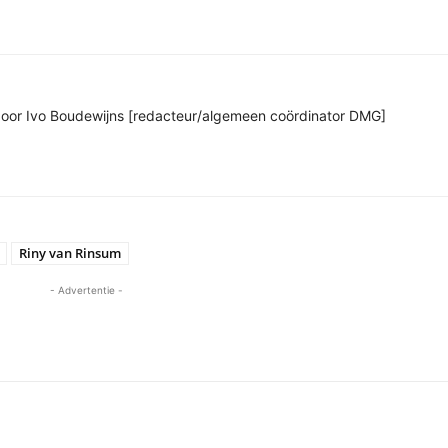
n door Ivo Boudewijns [redacteur/algemeen coördinator DMG]
Riny van Rinsum
- Advertentie -